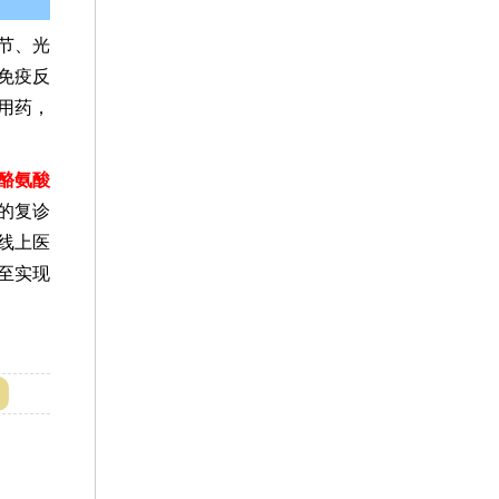
节、光
免疫反
用药，
酪氨酸
的复诊
线上医
至实现