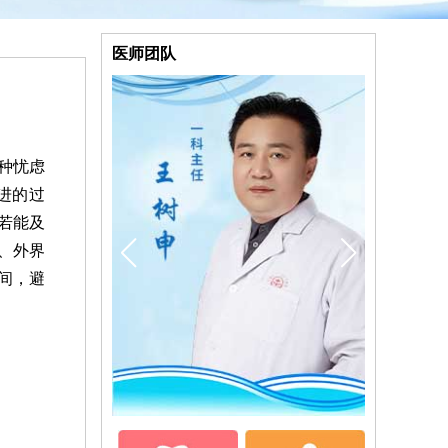
医师团队
种忧虑
进的过
若能及
、外界
间，避