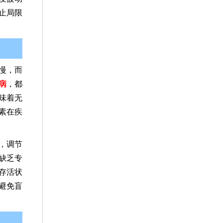
止局限
慢，而
病
，都
味着无
素在疾
，调节
缺乏专
存活状
避免盲