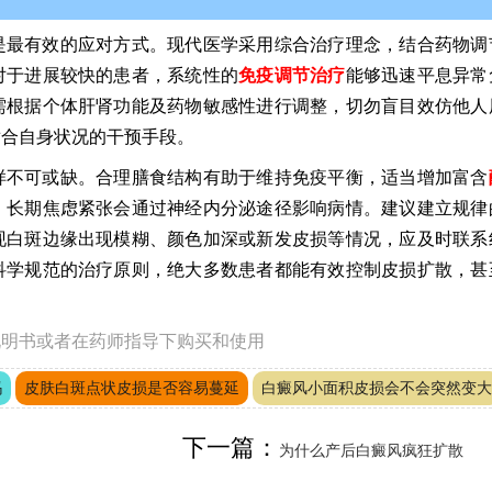
是最有效的应对方式。现代医学采用综合治疗理念，结合药物调
对于进展较快的患者，系统性的
免疫调节治疗
能够迅速平息异常
需根据个体肝肾功能及药物敏感性进行调整，切勿盲目效仿他人
适合自身状况的干预手段。
样不可或缺。合理膳食结构有助于维持免疫平衡，适当增加富含
，长期焦虑紧张会通过神经内分泌途径影响病情。建议建立规律
现白斑边缘出现模糊、颜色加深或新发皮损等情况，应及时联系
科学规范的治疗原则，绝大多数患者都能有效控制皮损扩散，甚
说明书或者在药师指导下购买和使用
吗
皮肤白斑点状皮损是否容易蔓延
白癜风小面积皮损会不会突然变大
下一篇：
为什么产后白癜风疯狂扩散