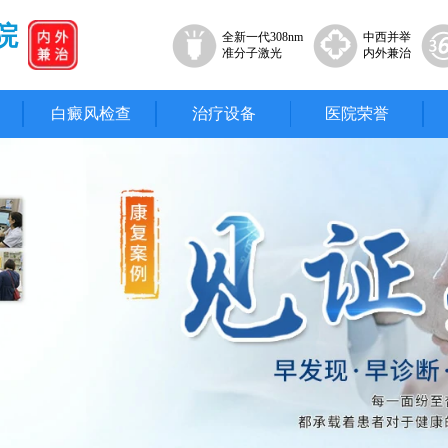
院
全新一代308nm
中西并举
准分子激光
内外兼治
白癜风检查
治疗设备
医院荣誉