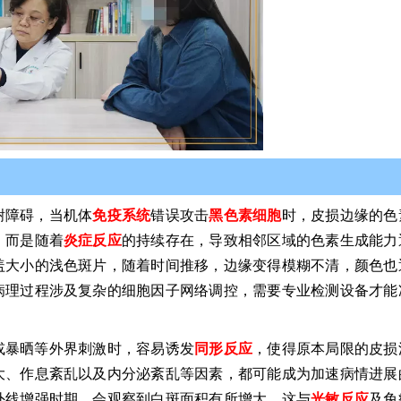
谢障碍，当机体
免疫系统
错误攻击
黑色素细胞
时，皮损边缘的色
，而是随着
炎症反应
的持续存在，导致相邻区域的色素生成能力
盖大小的浅色斑片，随着时间推移，边缘变得模糊不清，颜色也
病理过程涉及复杂的细胞因子网络调控，需要专业检测设备才能
或暴晒等外界刺激时，容易诱发
同形反应
，使得原本局限的皮损
大、作息紊乱以及内分泌紊乱等因素，都可能成为加速病情进展
外线增强时期，会观察到白斑面积有所增大，这与
光敏反应
及免