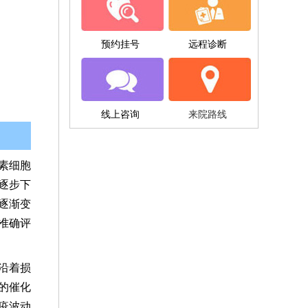
预约挂号
远程诊断
线上咨询
来院路线
素细胞
逐步下
逐渐变
准确评
沿着损
的催化
疫波动