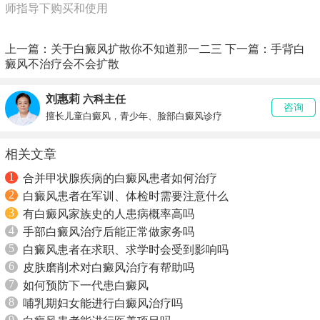
师指导下购买和使用
上一篇：
关于白癜风扩散你不知道那一二三
下一篇：
手背白
癜风不治疗会不会扩散
刘惠莉
六科主任
咨询
擅长儿童白癜风，青少年、脸部白癜风诊疗
相关文章
1
合并甲状腺疾病的白癜风患者如何治疗
2
白癜风患者在军训、体检时需要注意什么
3
有白癜风家族史的人患病概率高吗
4
手部白癜风治疗后能正常做家务吗
5
白癜风患者在求职、求学时会受到影响吗
6
皮肤磨削术对白癜风治疗有帮助吗
7
如何预防下一代患白癜风
8
哺乳期妇女能进行白癜风治疗吗
9