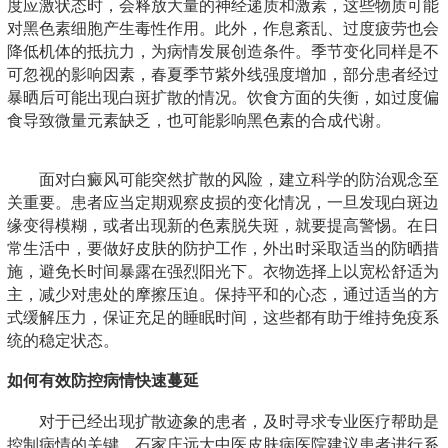
度应激状态时，会释放大量的神经递质和激素，这些物质可能
对黑色素细胞产生毒性作用。此外，作息紊乱、过度疲劳也会
降低机体的抵抗力，为病情发展创造条件。季节变化同样是不
可忽视的影响因素，春夏季节紫外线强度增加，部分患者经过
暴晒后可能出现白斑扩散的情况。饮食方面的失衡，如过度偏
食导致微量元素缺乏，也可能影响黑色素的合成代谢。
面对白癜风可能突然扩散的风险，建立科学的防治观念至
关重要。患者应当定期观察皮损的变化情况，一旦发现白斑边
缘变得模糊，或者出现新的色素脱失斑，就要提高警惕。在日
常生活中，要做好皮肤的防护工作，外出时采取适当的防晒措
施，避免长时间暴露在强烈阳光下。衣物选择上以宽松舒适为
主，减少对患处的摩擦压迫。保持平和的心态，通过适当的方
式缓解压力，保证充足的睡眠时间，这些都有助于维持免疫系
统的稳定状态。
如何有效防控病情快速蔓延
对于已经出现扩散迹象的患者，及时寻求专业医疗帮助是
控制病情的关键。石家庄远大中医皮肤病医院建议患者进行系