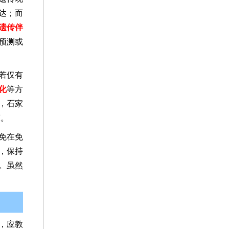
达；而
遗传伴
预测或
若仅有
化
等方
，石家
态。
免在免
，保持
。虽然
，应教