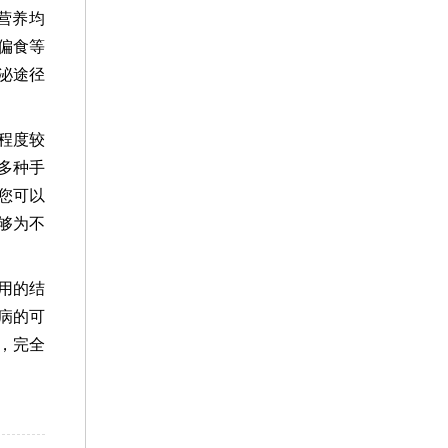
营养均
偏食等
泌途径
程度较
多种手
您可以
够为不
用的结
病的可
，完全