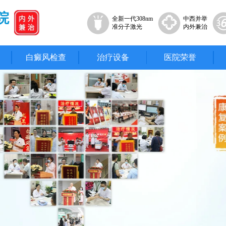
院
全新一代308nm
中西并举
准分子激光
内外兼治
白癜风检查
治疗设备
医院荣誉