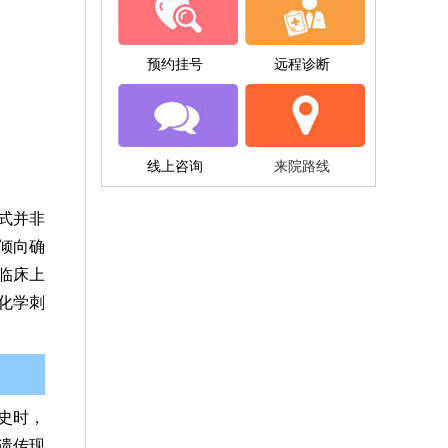
预约挂号
远程诊断
线上咨询
来院路线
式并非
倾向确
临床上
化学刺
史时，
遗传现