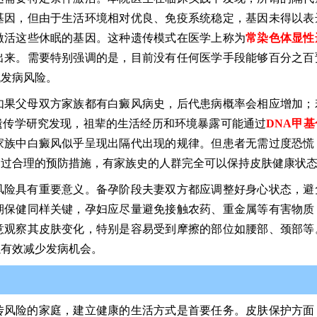
基因，但由于生活环境相对优良、免疫系统稳定，基因未得以表
激活这些休眠的基因。这种遗传模式在医学上称为
常染色体显性
出来。需要特别强调的是，目前没有任何医学手段能够百分之百
低发病风险。
如果父母双方家族都有白癜风病史，后代患病概率会相应增加；
遗传学研究发现，祖辈的生活经历和环境暴露可能通过
DNA甲基
家族中白癜风似乎呈现出隔代出现的规律。但患者无需过度恐慌
通过合理的预防措施，有家族史的人群完全可以保持皮肤健康状
风险具有重要意义。备孕阶段夫妻双方都应调整好身心状态，避
期保健同样关键，孕妇应尽量避免接触农药、重金属等有害物质
意观察其皮肤变化，特别是容易受到摩擦的部位如腰部、颈部等
以有效减少发病机会。
传风险的家庭，建立健康的生活方式是首要任务。皮肤保护方面