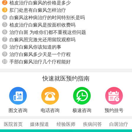
2
植皮治疗白癜风的价格是多少
3
肛门处患有白癜风怎样治疗
4
白癜风这种病治疗的时间特别长是吗
5
植皮治疗白癜风是按面积收费吗
6
治疗白斑 为啥你们都不重视这些问题
7
白癜风照完激光还用留院观察吗
8
治疗白癜风你该知道的事
9
治疗白癜风多少天是一个疗程
10
手部白癜风治疗几个疗程能好
快速就医预约指南
图文咨询
电话咨询
极速咨询
预约挂号
医院首页
媒体报道
经验医师
疾病问答
白斑治疗
不方便沟通的话，可以留下您的联系方式，稍后联系您