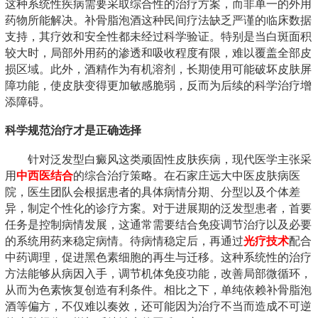
这种系统性疾病需要采取综合性的治疗方案，而非单一的外用
药物所能解决。补骨脂泡酒这种民间疗法缺乏严谨的临床数据
支持，其疗效和安全性都未经过科学验证。特别是当白斑面积
较大时，局部外用药的渗透和吸收程度有限，难以覆盖全部皮
损区域。此外，酒精作为有机溶剂，长期使用可能破坏皮肤屏
障功能，使皮肤变得更加敏感脆弱，反而为后续的科学治疗增
添障碍。
科学规范治疗才是正确选择
针对泛发型白癜风这类顽固性皮肤疾病，现代医学主张采
用
中西医结合
的综合治疗策略。在石家庄远大中医皮肤病医
院，医生团队会根据患者的具体病情分期、分型以及个体差
异，制定个性化的诊疗方案。对于进展期的泛发型患者，首要
任务是控制病情发展，这通常需要结合免疫调节治疗以及必要
的系统用药来稳定病情。待病情稳定后，再通过
光疗技术
配合
中药调理，促进黑色素细胞的再生与迁移。这种系统性的治疗
方法能够从病因入手，调节机体免疫功能，改善局部微循环，
从而为色素恢复创造有利条件。相比之下，单纯依赖补骨脂泡
酒等偏方，不仅难以奏效，还可能因为治疗不当而造成不可逆