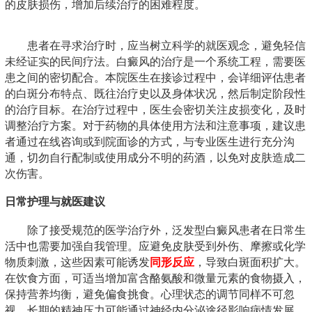
的皮肤损伤，增加后续治疗的困难程度。
患者在寻求治疗时，应当树立科学的就医观念，避免轻信
未经证实的民间疗法。白癜风的治疗是一个系统工程，需要医
患之间的密切配合。本院医生在接诊过程中，会详细评估患者
的白斑分布特点、既往治疗史以及身体状况，然后制定阶段性
的治疗目标。在治疗过程中，医生会密切关注皮损变化，及时
调整治疗方案。对于药物的具体使用方法和注意事项，建议患
者通过在线咨询或到院面诊的方式，与专业医生进行充分沟
通，切勿自行配制或使用成分不明的药酒，以免对皮肤造成二
次伤害。
日常护理与就医建议
除了接受规范的医学治疗外，泛发型白癜风患者在日常生
活中也需要加强自我管理。应避免皮肤受到外伤、摩擦或化学
物质刺激，这些因素可能诱发
同形反应
，导致白斑面积扩大。
在饮食方面，可适当增加富含酪氨酸和微量元素的食物摄入，
保持营养均衡，避免偏食挑食。心理状态的调节同样不可忽
视，长期的精神压力可能通过神经内分泌途径影响病情发展。