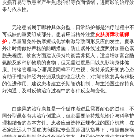
皮损容易导致患者产生焦虑抑郁等负面情绪，进而影响治疗效
果与依从性。
无论患者属于哪种具体分型，日常防护都是治疗过程中不
可或缺的重要组成部分。患者应当格外注意
皮肤屏障功能保
护
，尽量避免外伤摩擦或化学刺激导致同形反应的发生。夏季
外出时需做好严格的防晒措施，防止紫外线过度照射加重色素
脱失程度。饮食方面建议保持均衡营养摄入，适当增加富含酪
氨酸及多种矿物质的食物，但无需过度忌口以免影响身体健
康。情绪管理与心理调适同样不可忽视，保持乐观开朗的心态
有助于维持神经内分泌系统的稳定状态，对病情恢复具有积极
的促进作用。建议患者建立长期随访机制，与主治医生保持良
好沟通，及时反馈治疗过程中的各种反应与变化。
白癜风的治疗康复是一个循序渐进且需要耐心的过程，不
同分型虽各有其治疗侧重点，但都需要坚持规范诊疗与科学护
理相结合的基本方针。患者应当选择正规专业的医疗机构，在
石家庄远大中医皮肤病医院专业医师团队指导下，根据自身病
情特点与分期制定个性化治疗方案。切忌轻信各类偏方秘方或