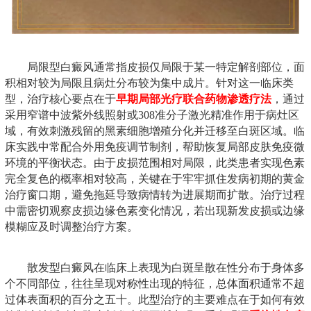
局限型白癜风通常指皮损仅局限于某一特定解剖部位，面
积相对较为局限且病灶分布较为集中成片。针对这一临床类
型，治疗核心要点在于
早期局部光疗联合药物渗透疗法
，通过
采用窄谱中波紫外线照射或308准分子激光精准作用于病灶区
域，有效刺激残留的黑素细胞增殖分化并迁移至白斑区域。临
床实践中常配合外用免疫调节制剂，帮助恢复局部皮肤免疫微
环境的平衡状态。由于皮损范围相对局限，此类患者实现色素
完全复色的概率相对较高，关键在于牢牢抓住发病初期的黄金
治疗窗口期，避免拖延导致病情转为进展期而扩散。治疗过程
中需密切观察皮损边缘色素变化情况，若出现新发皮损或边缘
模糊应及时调整治疗方案。
散发型白癜风在临床上表现为白斑呈散在性分布于身体多
个不同部位，往往呈现对称性出现的特征，总体面积通常不超
过体表面积的百分之五十。此型治疗的主要难点在于如何有效