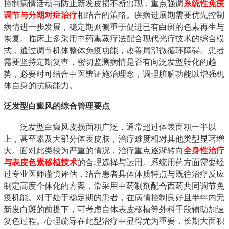
控制病情活动与防止新发皮损不断出现，重点强调
系统性免疫
调节与分期对症治疗
相结合的策略。疾病进展期需要优先控制
病情进一步发展，稳定期则侧重于促进已有白斑的色素再生与
恢复。临床上多采用中药熏蒸疗法配合现代光疗技术的综合模
式，通过调节机体整体免疫功能，改善局部微循环障碍。患者
需要坚持定期复查，密切监测病情是否有向泛发型转化的趋
势，必要时可结合中医辨证施治理念，调理脏腑功能以增强机
体自身的抗病能力。
泛发型白癜风的综合管理要点
泛发型白癜风皮损面积广泛，通常超过体表面积一半以
上，甚至累及大部分体表皮肤，治疗难度相对其他类型显著增
大。面对此类较为严重的情况，治疗重点逐渐转向
全身性治疗
与表皮色素移植技术
的合理选择与运用。系统用药方面需要经
过专业医师谨慎评估，结合患者具体体质特点与既往治疗反应
制定高度个体化的方案，常采用中药制剂配合西药共同调节免
疫机能。对于处于稳定期的患者，在病情控制良好且半年内无
新发白斑的前提下，可考虑自体表皮移植等外科手段辅助加速
复色过程。心理疏导在此型治疗中显得尤为重要，长期大面积