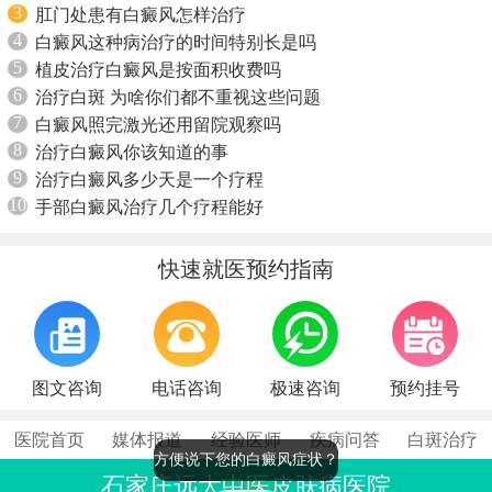
3
肛门处患有白癜风怎样治疗
4
白癜风这种病治疗的时间特别长是吗
5
植皮治疗白癜风是按面积收费吗
6
治疗白斑 为啥你们都不重视这些问题
7
白癜风照完激光还用留院观察吗
8
治疗白癜风你该知道的事
9
治疗白癜风多少天是一个疗程
10
手部白癜风治疗几个疗程能好
快速就医预约指南
图文咨询
电话咨询
极速咨询
预约挂号
医院首页
媒体报道
经验医师
疾病问答
白斑治疗
方便说下您的白癜风症状？
石家庄远大中医皮肤病医院