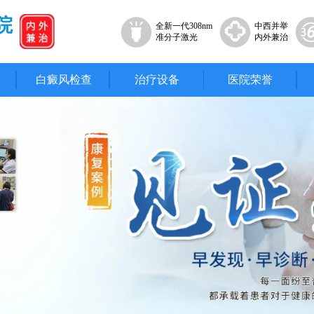
院
全新一代308nm
中西并举
准分子激光
内外兼治
白癜风检查
治疗设备
医院荣誉