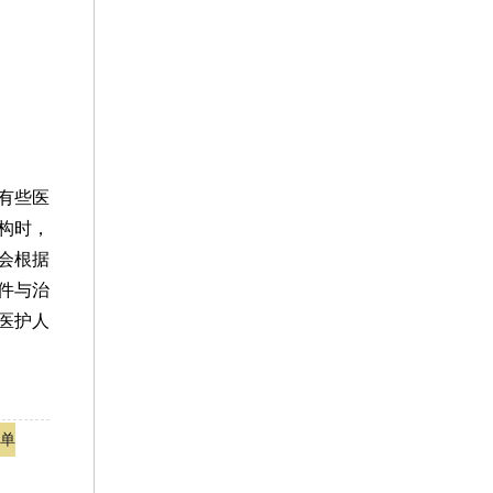
有些医
构时，
会根据
件与治
医护人
单