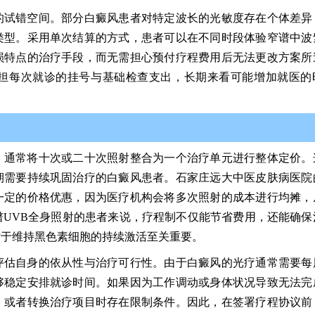
的试错空间。部分白癜风患者对特定波长的光敏度存在个体差异
类型。采用单次结算的方式，患者可以在不同时段体验窄谱中波
损特点的治疗手段，而无需担心预付疗程费用后无法更改方案所
担每次就诊的挂号与基础检查支出，长期来看可能增加就医的
，通常将十次或二十次照射整合为一个治疗单元进行整体定价。
期需要持续巩固治疗的白癜风患者。石家庄远大中医皮肤病医院
一定的价格优惠，因为医疗机构会将多次照射的成本进行均摊，
UVB全身照射的患者来说，疗程制不仅能节省费用，还能确保
对于维持黑色素细胞的持续激活至关重要。
评估自身的依从性与治疗可行性。由于白癜风的光疗通常需要每
够稳定安排就诊时间。如果因为工作调动或身体状况导致无法完
，或者转换治疗项目时存在限制条件。因此，在签署疗程协议前