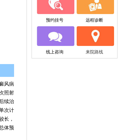
预约挂号
远程诊断
线上咨询
来院路线
癜风病
次照射
后续治
单次计
较长，
总体预