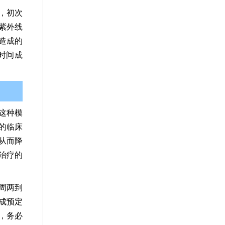
，初次
紫外线
造成的
时间成
这种模
的临床
从而降
治疗的
周两到
成预定
，务必