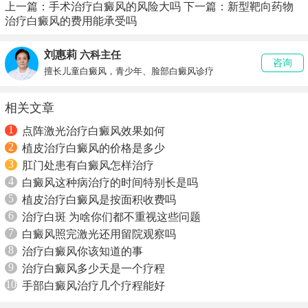
上一篇：
手术治疗白癜风的风险大吗
下一篇：
新型靶向药物
治疗白癜风的费用能承受吗
刘惠莉
六科主任
咨询
擅长儿童白癜风，青少年、脸部白癜风诊疗
相关文章
1
点阵激光治疗白癜风效果如何
2
植皮治疗白癜风的价格是多少
3
肛门处患有白癜风怎样治疗
4
白癜风这种病治疗的时间特别长是吗
5
植皮治疗白癜风是按面积收费吗
6
治疗白斑 为啥你们都不重视这些问题
7
白癜风照完激光还用留院观察吗
8
治疗白癜风你该知道的事
9
治疗白癜风多少天是一个疗程
10
手部白癜风治疗几个疗程能好