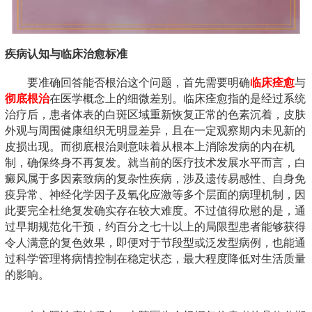
疾病认知与临床治愈标准
要准确回答能否根治这个问题，首先需要明确
临床痊愈
与
彻底根治
在医学概念上的细微差别。临床痊愈指的是经过系统
治疗后，患者体表的白斑区域重新恢复正常的色素沉着，皮肤
外观与周围健康组织无明显差异，且在一定观察期内未见新的
皮损出现。而彻底根治则意味着从根本上消除发病的内在机
制，确保终身不再复发。就当前的医疗技术发展水平而言，白
癜风属于多因素致病的复杂性疾病，涉及遗传易感性、自身免
疫异常、神经化学因子及氧化应激等多个层面的病理机制，因
此要完全杜绝复发确实存在较大难度。不过值得欣慰的是，通
过早期规范化干预，约百分之七十以上的局限型患者能够获得
令人满意的复色效果，即便对于节段型或泛发型病例，也能通
过科学管理将病情控制在稳定状态，最大程度降低对生活质量
的影响。