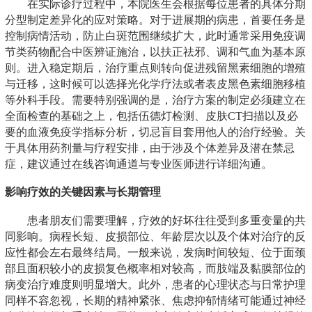
在实际诊疗过程中，本院医生会根据每位患者的具体分期
分型制定差异化的应对策略。对于进展期的病患，首要任务是
控制病情活动，防止白斑范围继续扩大，此时通常采用免疫调
节类药物配合中医辨证施治，以扶正祛邪、调和气血为基本原
则。进入稳定期后，治疗重点则转向促进残留黑素细胞的增殖
与迁移，这时候可以选择光化学疗法或者表皮黑色素细胞移植
等外科手段。需要特别强调的是，治疗方案的制定必须建立在
全面检查的基础之上，包括伍德灯检测、皮肤CT扫描以及必
要的血液免疫学指标分析，切忌盲目套用他人的治疗经验。关
于具体用药剂量与疗程安排，由于涉及个体差异及潜在禁忌
症，建议通过在线咨询通道与专业医师进行详细沟通。
影响疗效的关键因素与长期管理
患者朋友们需要理解，疗效的好坏往往受到多重变量的共
同影响。病程长短、皮损部位、年龄层次以及个体对治疗的反
应性都会左右最终结局。一般来说，发病时间较短、位于面颈
部且面积较小的皮损复色概率相对较高，而肢端及黏膜部位的
病变治疗难度则明显增大。此外，患者的心理状态与日常护理
同样不容忽视，长期的精神紧张、焦虑抑郁情绪可能通过神经