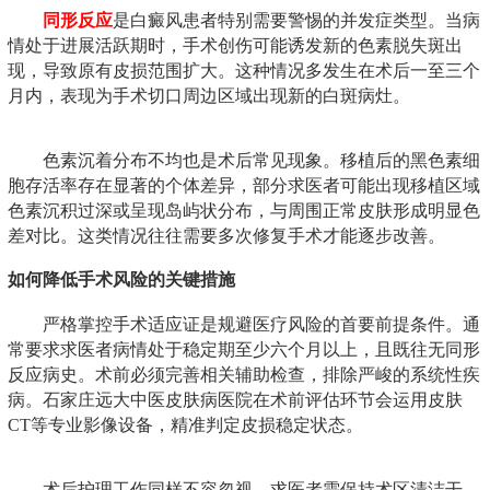
同形反应
是白癜风患者特别需要警惕的并发症类型。当病
情处于进展活跃期时，手术创伤可能诱发新的色素脱失斑出
现，导致原有皮损范围扩大。这种情况多发生在术后一至三个
月内，表现为手术切口周边区域出现新的白斑病灶。
色素沉着分布不均也是术后常见现象。移植后的黑色素细
胞存活率存在显著的个体差异，部分求医者可能出现移植区域
色素沉积过深或呈现岛屿状分布，与周围正常皮肤形成明显色
差对比。这类情况往往需要多次修复手术才能逐步改善。
如何降低手术风险的关键措施
严格掌控手术适应证是规避医疗风险的首要前提条件。通
常要求求医者病情处于稳定期至少六个月以上，且既往无同形
反应病史。术前必须完善相关辅助检查，排除严峻的系统性疾
病。石家庄远大中医皮肤病医院在术前评估环节会运用皮肤
CT等专业影像设备，精准判定皮损稳定状态。
术后护理工作同样不容忽视。求医者需保持术区清洁干