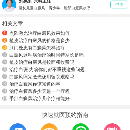
刘惠莉
六科主任
咨询
擅长儿童白癜风，青少年、脸部白癜风诊疗
相关文章
1
点阵激光治疗白癜风效果如何
2
植皮治疗白癜风的价格是多少
3
肛门处患有白癜风怎样治疗
4
白癜风这种病治疗的时间特别长是吗
5
植皮治疗白癜风是按面积收费吗
6
治疗白斑 为啥你们都不重视这些问题
7
白癜风照完激光还用留院观察吗
8
治疗白癜风你该知道的事
9
治疗白癜风多少天是一个疗程
10
手部白癜风治疗几个疗程能好
快速就医预约指南