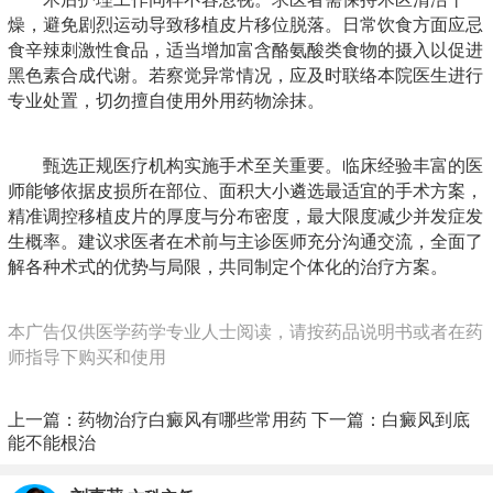
燥，避免剧烈运动导致移植皮片移位脱落。日常饮食方面应忌
食辛辣刺激性食品，适当增加富含酪氨酸类食物的摄入以促进
黑色素合成代谢。若察觉异常情况，应及时联络本院医生进行
专业处置，切勿擅自使用外用药物涂抹。
甄选正规医疗机构实施手术至关重要。临床经验丰富的医
师能够依据皮损所在部位、面积大小遴选最适宜的手术方案，
精准调控移植皮片的厚度与分布密度，最大限度减少并发症发
生概率。建议求医者在术前与主诊医师充分沟通交流，全面了
解各种术式的优势与局限，共同制定个体化的治疗方案。
本广告仅供医学药学专业人士阅读，请按药品说明书或者在药
师指导下购买和使用
上一篇：
药物治疗白癜风有哪些常用药
下一篇：
白癜风到底
能不能根治