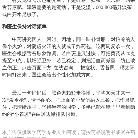
有人觉得喝水也能变白，于是红枣当归茶一天八杯，结果
舌苔厚腻。津液需要的是流动，不是泛滥，600-800毫升淡茶
或白开水足够了。
和医生保持对话频率
中药讲究因人、因时、因地，同一味补骨脂，对怕冷的人
像小火炉，对阴虚火旺的人就成了炸药包。吃两周复诊一次，
医生会根据舌苔脉象微调。若白斑进展过快，可把黄芪从20克
提至30克，以增强卫外；若已稳定，则把活血药减量，防止破
血伤正。点击页面下方“在线咨询”，把症状、舌苔照、晒太阳
时间打出来，医生会给出个性化加减方向。
最后一句悄悄话：黑色素颗粒走得慢，平均90天才来一
次“发令枪”，请怀耐心。把上面的小配伍融入三餐，把作息稳
住，把情绪压平，坚持半年的同学，多半已能在镜子里看到隐
约的“小雀斑”在白斑边缘排队报道。
本广告仅供医学药学专业人士阅读，请按药品说明书或者在药