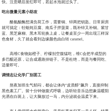
快。注意晒后发红即可，若起水泡就过头了。
吃出微量元素小助攻
酪氨酸酶想满负荷工作，需要铜、锌两把钥匙。日常厨房
就可搞定：牡蛎炖豆腐、南瓜子拌菠菜，既补锌又补铜。紫甘
蓝、黑芝麻糊、黑木耳轮换上桌，让餐桌至少一周出现三样深
色食材，久了就会看到边缘颜色由白转 caramel。
高维C食物如橙子、柠檬别空腹猛吃，维C会把半成型的
多巴醌还原，让合成通路掉链子。不是杜绝，而是与餐同吃、
适量即可。
调情志让化学厂别罢工
熬夜加班生气郁闷，都会让体内“皮质醇”飙升，直接抑制
黑色素工厂。留十分钟做腹式呼吸，边听轻音乐边想象温暖阳
光洒在白斑上，让大脑放过一马，内分泌就会温柔下来。