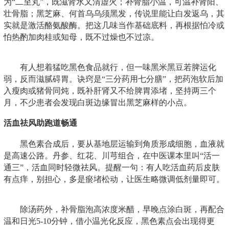
为“二至丸”，既滋肾水又清虚火；补骨脂小温，可温补肾阳、
壮骨脂；黑芝麻、何首乌乌须黑发，传说里能让白发返乌，其
实就是激活酪氨酸酶。把这几味当作基础底料，再根据怕冷或
怕热酌加肉桂或知母，既不过燥也不过凉。
有人想着猛吃黑色食品就行，但一味黑米黑豆若脾运化
弱，反而滋腻碍胃。诀窍是“三分药用七分膳”，把药泡软后加
入瘦肉或猪骨同炖，既补肝肾又不给脾胃添堵，坚持两三个
月，不少患者会发现白斑边缘冒出黑芝麻样的小点。
活血祛风助跑道畅通
黑色素合成后，要从基地层运输到角质形成细胞，血液就
是高速公路。丹参、红花、川芎组合，在中医课本里叫“活一
通三”，活血同时轻微祛风。提醒一句：有人吃活血药后皮肤
有点痒，别担心，多是瘀堵松动，让医生略微调低剂量即可。
除汤药外，补骨脂泡高浓度米醋，早晚点涂白斑，再配合
温和日光5-10分钟，借小温光化反应，黑色素点会出现得更