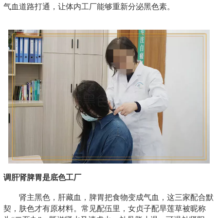
气血道路打通，让体内工厂能够重新分泌黑色素。
调肝肾脾胃是底色工厂
肾主黑色，肝藏血，脾胃把食物变成气血，这三家配合默
契，肤色才有原材料。常见配伍里，女贞子配旱莲草被昵称