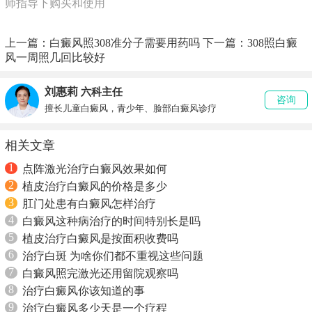
师指导下购买和使用
上一篇：
白癜风照308准分子需要用药吗
下一篇：
308照白癜
风一周照几回比较好
刘惠莉
六科主任
咨询
擅长儿童白癜风，青少年、脸部白癜风诊疗
相关文章
1
点阵激光治疗白癜风效果如何
2
植皮治疗白癜风的价格是多少
3
肛门处患有白癜风怎样治疗
4
白癜风这种病治疗的时间特别长是吗
5
植皮治疗白癜风是按面积收费吗
6
治疗白斑 为啥你们都不重视这些问题
7
白癜风照完激光还用留院观察吗
8
治疗白癜风你该知道的事
9
治疗白癜风多少天是一个疗程