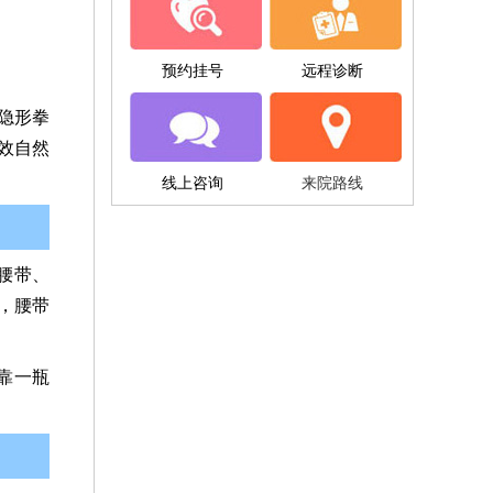
预约挂号
远程诊断
隐形拳
效自然
线上咨询
来院路线
腰带、
，腰带
靠一瓶