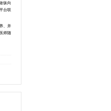
做纵向
平台联
养、并
医师随