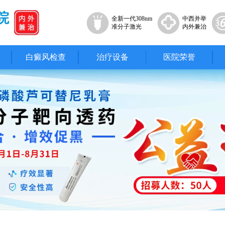
院
全新一代308nm
中西并举
准分子激光
内外兼治
白癜风检查
治疗设备
医院荣誉