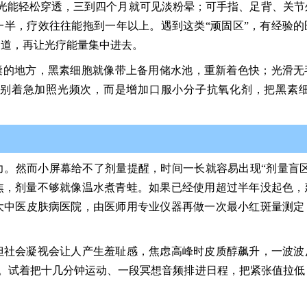
激光能轻松穿透，三到四个月就可见淡粉晕；可手指、足背、关节
半，疗效往往能拖到一年以上。遇到这类“顽固区”，有经验的
通道，再让光疗能量集中进去。
囊的地方，黑素细胞就像带上备用储水池，重新着色快；光滑无
别着急加照光频次，而是增加口服小分子抗氧化剂，把黑素细
。
。然而小屏幕给不了剂量提醒，时间一长就容易出现“剂量盲区
0毫焦，剂量不够就像温水煮青蛙。如果已经使用超过半年没起色，
大中医皮肤病医院，由医师用专业仪器再做一次最小红斑量测定
但社会凝视会让人产生羞耻感，焦虑高峰时皮质醇飙升，一波波
。试着把十几分钟运动、一段冥想音频排进日程，把紧张值拉低