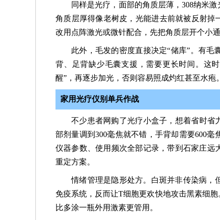
同样是光疗，面部的角质层薄，308纳米
角质层厚得像老树皮，光能进去前就被反射掉一
改用点阵激光或微针配合，先把角质层开个小
此外，毛发的密度直接决定“储库”。有毛
背、足背缺少毛囊支援，需要更长时间。这时
醒”，再逐步加光，否则容易照成灼红甚至水疱
家用光疗仪别单兵作战
不少患者网购了光疗小盒子，想着省时省力
部剂量调到300毫焦就不错，手背却需要60
仪器参数、使用频次全部记录，带到石家庄远
重定方案。
情绪管理是隐形处方。白斑并非传染病，
免疫系统，反而让T细胞更欢快地攻击黑素细胞
比多涂一瓶外用激素更管用。