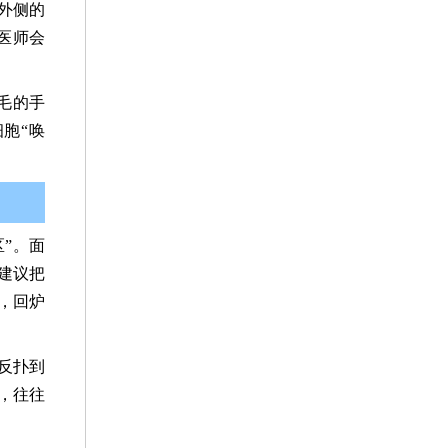
外侧的
医师会
毛的手
胞“唤
”。面
建议把
，回炉
反扑到
，往往