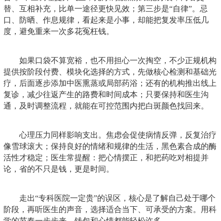
替、互相补充，比单一途径更快见效；第三步是“自律”。忌
口、防晒、作息规律，看起来是小事，却能把复发率压低几
度，避免重来一次多花冤枉钱。
如果口袋不算宽裕，也不用担心一次掏空，不少正规机构
提供按阶段付费、模块化选择的方式，先做核心检测和基础光
疗，后面逐步添加中医熏蒸或局部药浴；还有的机构推出线上
复诊，减少往返产生的路费和时间成本；只要保持和医生沟
通，及时调整流程，就能在可控范围内把白斑颜色找回来。
心理压力同样影响支出。焦虑会促使病情反弹，反复治疗
像雪球滚大；保持良好的情绪和规律的生活，黑色素合成的酶
活性才稳定；医生常提醒：把心情摆正，和把药吃对相提并
论，省的不只是钱，更是时间。
走出“专科医院一定贵”的误区，核心是了解自己处于哪个
阶段，再听医生的声音，选择适合当下、可承受的方案。用科
学的节奏一步步来，钱包和心情都能轻松许多。