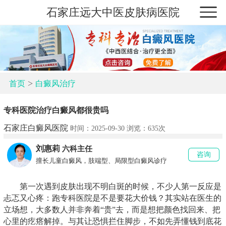
石家庄远大中医皮肤病医院
>
首页
白癜风治疗
专科医院治疗白癜风都很贵吗
石家庄白癜风医院
时间：2025-09-30 浏览：
635次
刘惠莉
六科主任
咨询
擅长儿童白癜风，肢端型、局限型白癜风诊疗
第一次遇到皮肤出现不明白斑的时候，不少人第一反应是
忐忑又心疼：跑专科医院是不是要花大价钱？其实站在医生的
立场想，大多数人并非奔着“贵”去，而是想把颜色找回来、把
心里的疙瘩解掉。与其让恐惧拦住脚步，不如先弄懂钱到底花