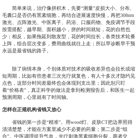
简单来说，治疗像拼积木，先要“测量”皮损大小、分布、
毛囊口是否仍有黑素细胞，再结合进展速度快慢，再把308nm
激光、点阵激光、中医离子、药浴、口服药物、免疫调节手段
按需搭配，越早期、面积越小，拼的时间就短，花的自然也
少；相反，如果拖延到散发型，花的时间拉长，各类技术轮番
上阵，组合层次变多，费用曲线就往上走；所以早诊断早干预
永远是最省钱的路子。
除了病情本身，个别体质对技术的吸收差异也会拉长或缩
短周期，比如有些患者三次光疗就复色，有人十多次才隐约见
点色，这部分时间差最终也会体现到支出里；因此别只盯
着“价格表”，真正科学的做法是拿到检测报告后，和医生一起
预测周期，心里就有了时间轴。
怎样在正规机构省钱又放心
省钱的第一步是“精准”。用wood灯、皮肤CT把边界照得
清清楚楚，才能在方案里减少不必要的药量；第二步是“组
合”。中医调理提升气血，光疗刺激黑素细胞分裂，两者交