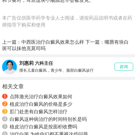
和节奏对，耳后这块小顽固迟早会被攻克。
本广告仅供医学药学专业人士阅读，请按药品说明书或者在药
师指导下购买和使用
上一篇：
中西医治疗白癜风效果怎么样
下一篇：
嘴唇有块白
斑可以抹他克莫司吗
刘惠莉
六科主任
咨询
擅长儿童白癜风，青少年、脸部白癜风诊疗
相关文章
1
点阵激光治疗白癜风效果如何
2
植皮治疗白癜风的价格是多少
3
肛门处患有白癜风怎样治疗
4
白癜风这种病治疗的时间特别长是吗
5
植皮治疗白癜风是按面积收费吗
6
治疗白斑 为啥你们都不重视这些问题