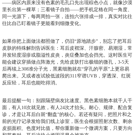
——病区内原来没有色素的毛孔口先出现棕色小点，就像沙漠
里长出第一棵草；三看镜子自拍——把手机定格在同一角度、
同一光源下，每两周拍一张，连拍六张排成一排，真实对比往
往比自己盯着镜子更能看到细微变化。
如果你把上面做法都照做了，仍旧“原地踏步”，别忘了把耳后
皮肤的特殊解剖告诉医生：耳后皮褶深、汗腺密、易潮湿，常
并发轻度湿疹或脂溢性皮炎，炎症叠加也会挡光。这时医生可
能会建议穿插做点阵激光，先给皮肤打出极细的微孔，3-5天
后再续上308准分子光，黑素细胞就在“穿孔的平原”上更容易
爬出来。又或者改试较低波段的311窄谱UVB，穿透深、红斑
反应轻，耳后也能吃得消。
最后提醒一句：别跟隔壁病友比速度。黑色素细胞本就千人千
面，有人10次就见效，有人24次才抬头。耐心、规律、配合复
诊，才是让耳后白斑“翻盘”的核心。若还有疑问，把照片和之
前的光疗记录发给我们线上诊室，医生会根据照射次数、剩余
皮损面积、色度对比值，帮你重新做一个微调方案，只要方向