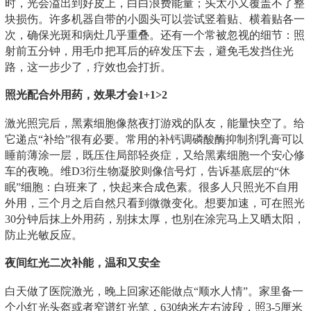
时，光会溢出到好皮上，白白浪费能量；头太小又覆盖不了整
块损伤。许多机器自带的小圆头可以尝试竖着贴、横着贴各一
次，确保光斑和病灶几乎重叠。还有一个常被忽视的细节：照
射前五分钟，用毛巾把耳后的碎发压下去，避免毛发挡住光
路，这一步少了，疗效也会打折。
照光配合外用药，效果才会1+1>2
激光照完后，黑素细胞像熬夜打游戏的队友，能量快空了。给
它递点“补给”很有必要。常用的补钙调磷酸酶抑制剂乳膏可以
睡前薄涂一层，既压住局部轻炎症，又给黑素细胞一个安心修
车的夜晚。维D3衍生物凝胶则像信号灯，告诉基底层的“休
眠”细胞：白班来了，快起来合成色素。很多人只照光不自用
外用，三个月之后自然只看到微微变化。想要加速，可在照光
30分钟后抹上外用药，别抹太厚，也别在涂完马上又晒太阳，
防止光敏反应。
夜间红光二次补能，温和又安全
白天做了医院激光，晚上回家还能做点“顺水人情”。家里备一
个小红光头盔或者窄谱红光笔，630纳米左右波段，照3-5厘米