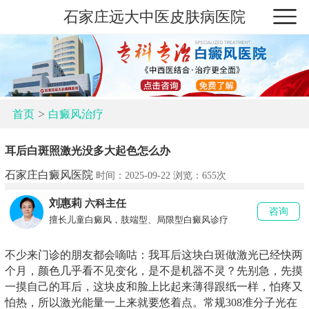
石家庄远大中医皮肤病医院
>
首页
白癜风治疗
耳后白斑照激光没多大起色怎么办
石家庄白癜风医院
时间：2025-09-22 浏览：
655次
刘惠莉
六科主任
咨询
擅长儿童白癜风，肢端型、局限型白癜风诊疗
不少来门诊的朋友都会嘀咕：我耳后这块白斑做激光已经快两
个月，颜色几乎看不见变化，是不是机器不灵？先别急，先摸
一摸自己的耳后，这块皮和脸上比起来薄得跟纸一样，怕疼又
怕热，所以激光能量一上来就要悠着点。常规308准分子光在