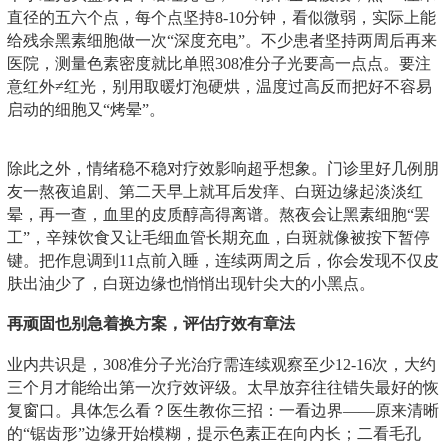
直径的五六个点，每个点坚持8-10分钟，看似微弱，实际上能
给残余黑素细胞做一次“深度充电”。不少患者坚持两周后再来
医院，测量色素密度就比单照308准分子光要高一点点。要注
意红外≠红光，别用取暖灯泡硬烘，温度过高反而把好不容易
启动的细胞又“烤晕”。
除此之外，情绪稳不稳对疗效影响超乎想象。门诊里好几例朋
友一熬夜追剧、第二天早上就耳后发痒、白斑边缘起淡淡红
晕，再一查，血里的皮质醇高得离谱。熬夜会让黑素细胞“罢
工”，辛辣饮食又让毛细血管长期充血，白斑就像被按下暂停
键。把作息调到11点前入睡，连续两周之后，你会发现不仅皮
肤出油少了，白斑边缘也悄悄出现针尖大的小黑点。
再顽固也别急着换方案，评估疗效有章法
业内共识是，308准分子光治疗需连续观察至少12-16次，大约
三个月才能给出第一次疗效评级。太早放弃往往错失最好的恢
复窗口。具体怎么看？医生教你三招：一看边界——原来清晰
的“锯齿形”边缘开始模糊，提示色素正在向内长；二看毛孔