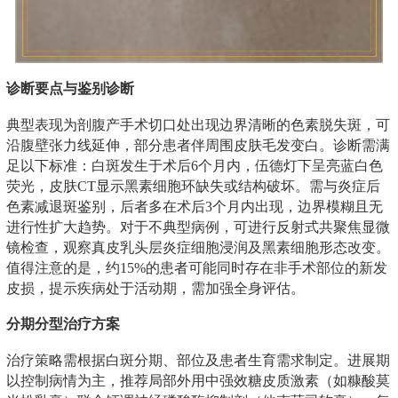
诊断要点与鉴别诊断
典型表现为剖腹产手术切口处出现边界清晰的色素脱失斑，可
沿腹壁张力线延伸，部分患者伴周围皮肤毛发变白。诊断需满
足以下标准：白斑发生于术后6个月内，伍德灯下呈亮蓝白色
荧光，皮肤CT显示黑素细胞环缺失或结构破坏。需与炎症后
色素减退斑鉴别，后者多在术后3个月内出现，边界模糊且无
进行性扩大趋势。对于不典型病例，可进行反射式共聚焦显微
镜检查，观察真皮乳头层炎症细胞浸润及黑素细胞形态改变。
值得注意的是，约15%的患者可能同时存在非手术部位的新发
皮损，提示疾病处于活动期，需加强全身评估。
分期分型治疗方案
治疗策略需根据白斑分期、部位及患者生育需求制定。进展期
以控制病情为主，推荐局部外用中强效糖皮质激素（如糠酸莫