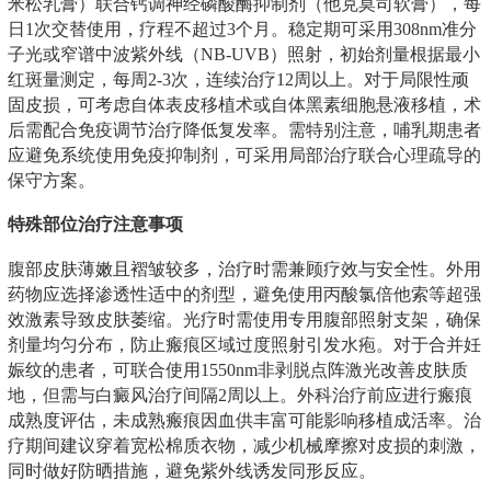
米松乳膏）联合钙调神经磷酸酶抑制剂（他克莫司软膏），每
日1次交替使用，疗程不超过3个月。稳定期可采用308nm准分
子光或窄谱中波紫外线（NB-UVB）照射，初始剂量根据最小
红斑量测定，每周2-3次，连续治疗12周以上。对于局限性顽
固皮损，可考虑自体表皮移植术或自体黑素细胞悬液移植，术
后需配合免疫调节治疗降低复发率。需特别注意，哺乳期患者
应避免系统使用免疫抑制剂，可采用局部治疗联合心理疏导的
保守方案。
特殊部位治疗注意事项
腹部皮肤薄嫩且褶皱较多，治疗时需兼顾疗效与安全性。外用
药物应选择渗透性适中的剂型，避免使用丙酸氯倍他索等超强
效激素导致皮肤萎缩。光疗时需使用专用腹部照射支架，确保
剂量均匀分布，防止瘢痕区域过度照射引发水疱。对于合并妊
娠纹的患者，可联合使用1550nm非剥脱点阵激光改善皮肤质
地，但需与白癜风治疗间隔2周以上。外科治疗前应进行瘢痕
成熟度评估，未成熟瘢痕因血供丰富可能影响移植成活率。治
疗期间建议穿着宽松棉质衣物，减少机械摩擦对皮损的刺激，
同时做好防晒措施，避免紫外线诱发同形反应。