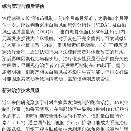
综合管理与预后评估
治疗需建立长期随访机制，前6个月每月复诊，之后每3个月评
估一次。疗效判断采用白癜风面积评分指数（VIDA）及白癜
风生活质量量表（DLQI），当白斑复色面积≥50%且3个月内
无新发皮损视为临床缓解。对于复色不完全病例，可尝试微针
导入富血小板血浆（PRP）促进黑素细胞增殖。心理干预应贯
穿治疗全程，通过认知行为疗法缓解患者对体像改变的焦虑。
预后影响因素包括病程长短、治疗依从性及是否合并自身免疫
性疾病，早期规范治疗者5年复发率可控制在20%以下。需向
患者明确，剖腹产相关白癜风虽不影响生育功能，但再次妊娠
可能因激素波动导致病情波动，需加强孕期皮肤管理。
新兴治疗技术展望
近年来的研究聚焦于针对白癜风发病机制的靶向治疗。JAK抑
制剂软膏（如鲁索替尼）在局部治疗中显示出抑制Th17细胞分
化的潜力，但哺乳期安全性数据尚不充分。低剂量白细胞介
素-2（IL-2）通过调节性T细胞（Treg）扩增可能成为系统治疗
的新选择。组织工程皮肤移植技术利用自体角质形成细胞与黑