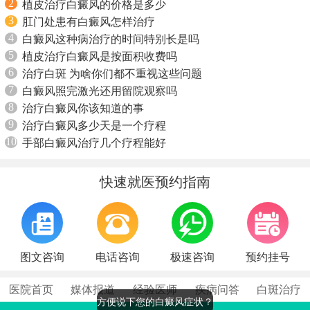
2
植皮治疗白癜风的价格是多少
3
肛门处患有白癜风怎样治疗
4
白癜风这种病治疗的时间特别长是吗
5
植皮治疗白癜风是按面积收费吗
6
治疗白斑 为啥你们都不重视这些问题
7
白癜风照完激光还用留院观察吗
8
治疗白癜风你该知道的事
9
治疗白癜风多少天是一个疗程
10
手部白癜风治疗几个疗程能好
快速就医预约指南
图文咨询
电话咨询
极速咨询
预约挂号
医院首页
媒体报道
经验医师
疾病问答
白斑治疗
方便说下您的白癜风症状？