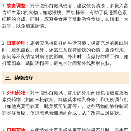
1.
饮食调整
：对于腹部白癜风患者，建议饮食清淡，多摄入富
含维生素C的食物，如猕猴桃、西红柿等，有助于促进黑色素
细胞的合成。同时，应避免食用辛辣刺激性食物，如辣椒、大
蒜等，以免加重病情。
2.
日常护理
：患者应保持良好的生活习惯，保证充足的睡眠时
间，避免熬夜。此外，还需注意保持愉快的心情，避免焦虑、
烦闷等不良情绪对病情的影响。外出时，应做好防晒工作，如
打遮阳伞、戴防晒帽等，避免长时间紫外线照射皮肤。
三、药物治疗
1.
外用药物
：对于腹部白癜风，常用的外用药物包括糖皮质激
素类药物（如卤米松软膏、糠酸莫米松乳膏等）和免疫调节剂
（如他克莫司软膏、吡美莫司乳膏等）。这些药物能够抑制局
部炎症反应，促进黑色素细胞的合成，从而改善白斑症状。
2.
口服药物
：在病情较为严重或外用药物效果不佳时，医生可