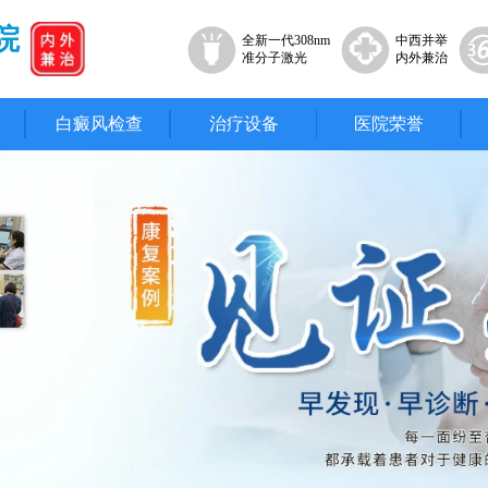
院
全新一代308nm
中西并举
准分子激光
内外兼治
白癜风检查
治疗设备
医院荣誉