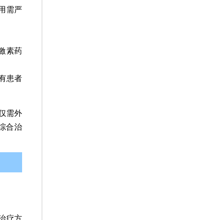
用需严
激素药
有患者
仅需外
综合治
治疗方