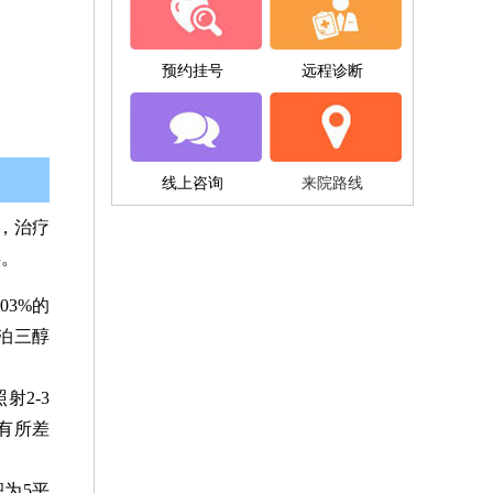
预约挂号
远程诊断
线上咨询
来院路线
，治疗
类。
03%的
卡泊三醇
射2-3
而有所差
积为5平