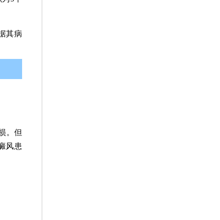
据其病
损。但
癜风患