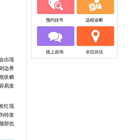
预约挂号
远程诊断
线上咨询
来院路线
会出现
则边界
秕状鳞
容易发
发红现
为特发
颈部也