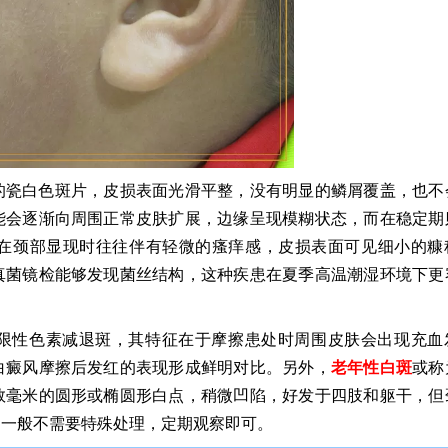
的瓷白色斑片，皮损表面光滑平整，没有明显的鳞屑覆盖，也不
能会逐渐向周围正常皮肤扩展，边缘呈现模糊状态，而在稳定期
在颈部显现时往往伴有轻微的瘙痒感，皮损表面可见细小的糠
真菌镜检能够发现菌丝结构，这种疾患在夏季高温潮湿环境下更
限性色素减退斑，其特征在于摩擦患处时周围皮肤会出现充血
白癜风摩擦后发红的表现形成鲜明对比。另外，
老年性白斑
或称
数毫米的圆形或椭圆形白点，稍微凹陷，好发于四肢和躯干，但
，一般不需要特殊处理，定期观察即可。