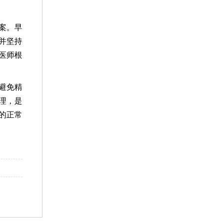
案。早
并坚持
医师根
避免精
理，是
的正常