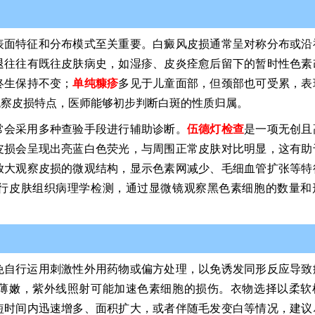
表面特征和分布模式至关重要。白癜风皮损通常呈对称分布或沿
退往往有既往皮肤病史，如湿疹、皮炎痊愈后留下的暂时性色素
终生保持不变；
单纯糠疹
多见于儿童面部，但颈部也可受累，表
观察皮损特点，医师能够初步判断白斑的性质归属。
常会采用多种查验手段进行辅助诊断。
伍德灯检查
是一项无创且
皮损会呈现出亮蓝白色荧光，与周围正常皮肤对比明显，这有助
放大观察皮损的微观结构，显示色素网减少、毛细血管扩张等特
行皮肤组织病理学检测，通过显微镜观察黑色素细胞的数量和
免自行运用刺激性外用药物或偏方处理，以免诱发同形反应导致
薄嫩，紫外线照射可能加速色素细胞的损伤。衣物选择以柔软
短时间内迅速增多、面积扩大，或者伴随毛发变白等情况，建议