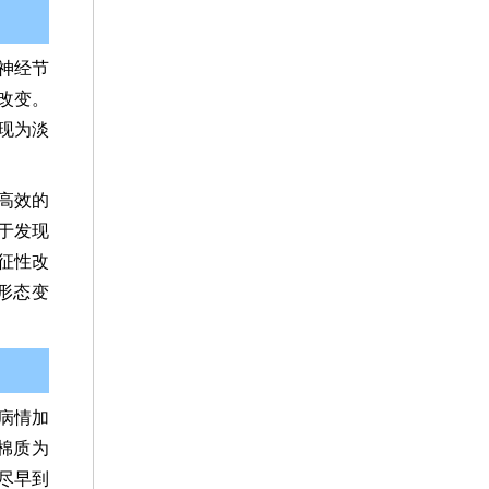
神经节
改变。
现为淡
高效的
于发现
征性改
形态变
病情加
棉质为
尽早到