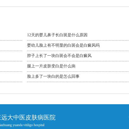
12天的婴儿鼻子长白斑是什么原因
婴幼儿脸上有不明显的白斑会是白癜风吗
脖子上长了一块白斑会不会是白癜风
腿上一片皮肤变白是什么病
脸上多了一块白的是怎么回事
庄远大中医皮肤病医院
iazhuang yuanda vitiligo hospital