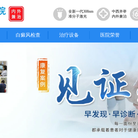
院
全新一代308nm
中西并举
准分子激光
内外兼治
白癜风检查
治疗设备
医院荣誉