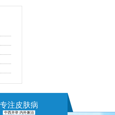
专注皮肤病
中西并举 内外兼治