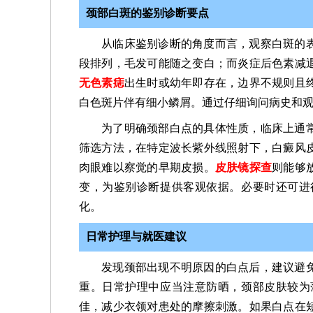
颈部白斑的鉴别诊断要点
从临床鉴别诊断的角度而言，观察白斑的
段排列，毛发可能随之变白；而炎症后色素减
无色素痣
出生时或幼年即存在，边界不规则且
白色斑片伴有细小鳞屑。通过仔细询问病史和
为了明确颈部白点的具体性质，临床上通
筛选方法，在特定波长紫外线照射下，白癜风
肉眼难以察觉的早期皮损。
皮肤镜探查
则能够
变，为鉴别诊断提供客观依据。必要时还可进
化。
日常护理与就医建议
发现颈部出现不明原因的白点后，建议避
重。日常护理中应当注意防晒，颈部皮肤较为
佳，减少衣领对患处的摩擦刺激。如果白点在