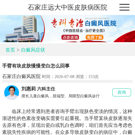
石家庄远大中医皮肤病医院
>
首页
白癜风症状
手臂有块皮肤慢慢变白怎么回事
石家庄白癜风医院
时间：2026-07-08 浏览：
153次
刘惠莉
六科主任
咨询
擅长儿童白癜风，肢端型、局限型白癜风诊疗
临床上经常遇到患者咨询手臂出现肤色变淡的情况，这种
渐进性的色素改变确实需要引起重视。当手臂某块皮肤逐渐失
去原有色泽，呈现出瓷白或乳白色调时，咱们首先应当考虑色
素脱失性疾病的可能性。在众多导致皮肤变白的病症中，白癜