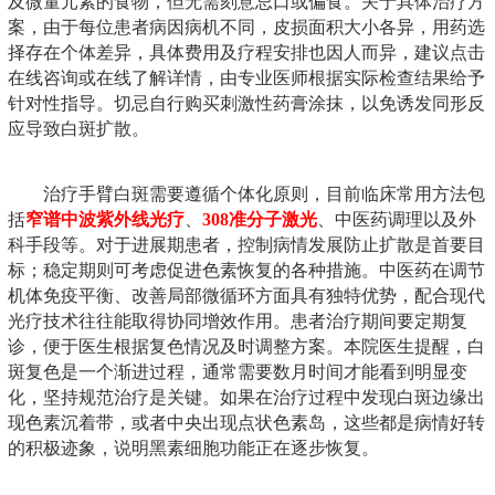
及微量元素的食物，但无需刻意忌口或偏食。关于具体治疗方
案，由于每位患者病因病机不同，皮损面积大小各异，用药选
择存在个体差异，具体费用及疗程安排也因人而异，建议点击
在线咨询或在线了解详情，由专业医师根据实际检查结果给予
针对性指导。切忌自行购买刺激性药膏涂抹，以免诱发同形反
应导致白斑扩散。
治疗手臂白斑需要遵循个体化原则，目前临床常用方法包
括
窄谱中波紫外线光疗
、
308准分子激光
、中医药调理以及外
科手段等。对于进展期患者，控制病情发展防止扩散是首要目
标；稳定期则可考虑促进色素恢复的各种措施。中医药在调节
机体免疫平衡、改善局部微循环方面具有独特优势，配合现代
光疗技术往往能取得协同增效作用。患者治疗期间要定期复
诊，便于医生根据复色情况及时调整方案。本院医生提醒，白
斑复色是一个渐进过程，通常需要数月时间才能看到明显变
化，坚持规范治疗是关键。如果在治疗过程中发现白斑边缘出
现色素沉着带，或者中央出现点状色素岛，这些都是病情好转
的积极迹象，说明黑素细胞功能正在逐步恢复。