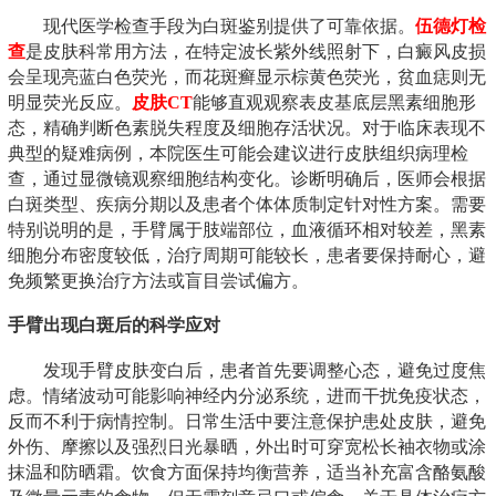
现代医学检查手段为白斑鉴别提供了可靠依据。
伍德灯检
查
是皮肤科常用方法，在特定波长紫外线照射下，白癜风皮损
会呈现亮蓝白色荧光，而花斑癣显示棕黄色荧光，贫血痣则无
明显荧光反应。
皮肤CT
能够直观观察表皮基底层黑素细胞形
态，精确判断色素脱失程度及细胞存活状况。对于临床表现不
典型的疑难病例，本院医生可能会建议进行皮肤组织病理检
查，通过显微镜观察细胞结构变化。诊断明确后，医师会根据
白斑类型、疾病分期以及患者个体体质制定针对性方案。需要
特别说明的是，手臂属于肢端部位，血液循环相对较差，黑素
细胞分布密度较低，治疗周期可能较长，患者要保持耐心，避
免频繁更换治疗方法或盲目尝试偏方。
手臂出现白斑后的科学应对
发现手臂皮肤变白后，患者首先要调整心态，避免过度焦
虑。情绪波动可能影响神经内分泌系统，进而干扰免疫状态，
反而不利于病情控制。日常生活中要注意保护患处皮肤，避免
外伤、摩擦以及强烈日光暴晒，外出时可穿宽松长袖衣物或涂
抹温和防晒霜。饮食方面保持均衡营养，适当补充富含酪氨酸