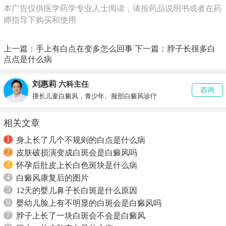
本广告仅供医学药学专业人士阅读，请按药品说明书或者在药
师指导下购买和使用
上一篇：
手上有白点在变多怎么回事
下一篇：
脖子长很多白
点点是什么病
刘惠莉
六科主任
咨询
擅长儿童白癜风，青少年、脸部白癜风诊疗
相关文章
1
身上长了几个不规则的白点是什么病
2
皮肤破损演变成白斑会是白癜风吗
3
怀孕后肚皮上长白色斑块是什么病
4
白癜风康复后的图片
5
12天的婴儿鼻子长白斑是什么原因
6
婴幼儿脸上有不明显的白斑会是白癜风吗
7
脖子上长了一块白斑会不会是白癜风