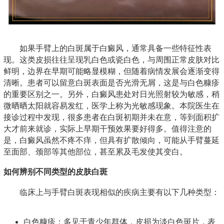
如果手臂上的白斑属于白癜风，通常具备一些特征性表
现。这类皮损往往呈现乳白色或瓷白色，与周围正常皮肤对比
鲜明，边界在早期可能略显模糊，但随着病情发展会逐渐变得
清晰。患者可以留意白斑表面是否光滑无屑，这是与白色糠疹
的重要区别之一。另外，白癜风患处对日光照射较为敏感，稍
微晒晒太阳就容易发红，医学上称为光敏感现象。本院医生在
接诊过程中发现，很多患者在白斑初期并未在意，等到面积扩
大才前来就诊，实际上早期干预效果要好得多。值得注意的
是，白癜风虽然不疼不痒，但具有扩散倾向，可能从手臂蔓延
至面部、颈部等其他部位，甚至累及毛发使其变白。
如何辨别不同类型的皮肤白斑
临床上与手臂白斑表现相似的疾病主要有以下几种类型：
白色糠疹：多见于青少年群体，皮损为淡白色斑片，表