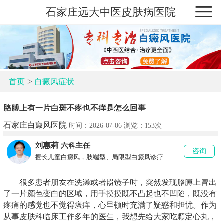
石家庄远大中医皮肤病医院
>
首页
白癜风症状
胳膊上有一片白斑不疼也不痒是怎么回事
石家庄白癜风医院
时间：2026-07-06 浏览：
153次
刘惠莉
六科主任
咨询
擅长儿童白癜风，肢端型、局限型白癜风诊疗
很多患者朋友在洗澡或者照镜子时，突然发现胳膊上冒出
了一片颜色变白的区域，用手摸摸既不凸起也不凹陷，既没有
疼痛的感觉也不觉得瘙痒，心里顿时充满了疑惑和担忧。作为
从事皮肤科临床工作多年的医生，我想先给大家吃颗定心丸，