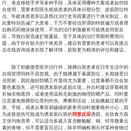
疗、表皮移植手术等多种手段，具体采用哪种方案或者如何组
合使用，需要本院医生根据患者的具体分期分型、皮损部位特
点、年龄体质差异以及既往治疗史等因素进行个体化制定。在
此要特别告诫广大患者，千万不要轻信所谓的特效偏方或者擅
自购买药物涂抹使用，不当的治疗刺激极有可能诱发同形反
应，导致白斑迅速扩散蔓延。至于具体的治疗周期和费用问
题，由于存在较大的个体差异，建议有需要的患者可以直接点
击在线咨询或者在线了解详情，获取更为精准的评估和建议。
除了积极接受医学治疗外，胳膊白斑患者在日常生活中的
自我管理同样不容忽视。由于胳膊属于暴露部位，长期接受日
光照射，因此做好防晒工作显得尤为重要，过度暴晒不仅会加
重色素脱失，还可能诱发新的皮损出现，外出时建议穿着棉质
长袖衣物遮挡，或者使用温和无刺激的物理防晒产品。同时要
注意避免胳膊部位受到外伤、摩擦和压迫，比如佩戴过紧的手
表、手链，或者从事容易磕碰的家务劳动时都要格外小心，因
为皮肤损伤可能成为诱发新白斑的
同形反应
诱因。在饮食方面
主张均衡营养，可以适当多摄入富含酪氨酸、铜、锌等微量元
素的食物，但不需要盲目忌口，除非明确检测出对某种食物过