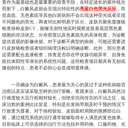
查作为最基础也是最重要的筛查手段，在特定波长的紫外线光
照射下，白癜风皮损会呈现出特征性的
亮蓝白色荧光反应
，而
贫血痣、无色素痣等其他白斑病则不会出现这种荧光或者呈现
不同颜色的荧光，两者对比鲜明易于区分。皮肤共聚焦显微镜
检查俗称皮肤CT，能够无创性地实时观察皮肤基底层黑色素
细胞的存活状态、分布密度以及色素脱失的具体程度，为诊断
提供直观的影像依据。对于诊断不典型的病例，可能还需要进
行皮肤镜检查或者组织病理活检以明确诊断。此外，部分患者
还需要配合血液检查，排查是否存在甲状腺功能异常、自身免
疫抗体阳性等潜在的系统性问题。这些检查项目都具有无创或
微创的特点，患者不必担心会造成明显疼痛。
一旦确诊为白癜风，患者最为关心的莫过于这种疾病能否
治愈以及应该采取怎样的治疗策略。客观来说，白癜风虽然治
疗难度较大且疗程相对较长，但绝非坊间传言的不治之症，临
床治愈的案例比比皆是，特别是在发病早期及时干预的情况下
疗效更为显著。对于病程较短、皮损面积局限的胳膊部位白
斑，通过规范系统的治疗通常能够取得令人满意的复色效果。
目前临床上可供选择的治疗方法包括外用药物、口服药物、光