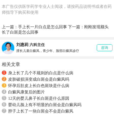
本广告仅供医学药学专业人士阅读，请按药品说明书或者在药
师指导下购买和使用
上一篇：
手上长一片白点是怎么回事
下一篇：
刚刚发现额头
长了白斑是怎么回事
刘惠莉
六科主任
咨询
擅长儿童白癜风，青少年、脸部白癜风诊疗
相关文章
1
身上长了几个不规则的白点是什么病
2
皮肤破损演变成白斑会是白癜风吗
3
怀孕后肚皮上长白色斑块是什么病
4
白癜风康复后的图片
5
12天的婴儿鼻子长白斑是什么原因
6
婴幼儿脸上有不明显的白斑会是白癜风吗
7
脖子上长了一块白斑会不会是白癜风