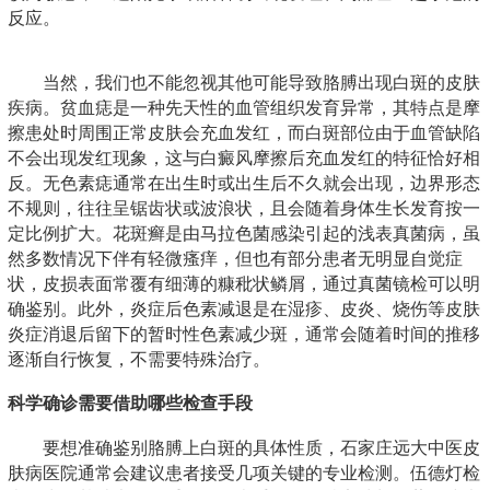
反应。
当然，我们也不能忽视其他可能导致胳膊出现白斑的皮肤
疾病。贫血痣是一种先天性的血管组织发育异常，其特点是摩
擦患处时周围正常皮肤会充血发红，而白斑部位由于血管缺陷
不会出现发红现象，这与白癜风摩擦后充血发红的特征恰好相
反。无色素痣通常在出生时或出生后不久就会出现，边界形态
不规则，往往呈锯齿状或波浪状，且会随着身体生长发育按一
定比例扩大。花斑癣是由马拉色菌感染引起的浅表真菌病，虽
然多数情况下伴有轻微瘙痒，但也有部分患者无明显自觉症
状，皮损表面常覆有细薄的糠秕状鳞屑，通过真菌镜检可以明
确鉴别。此外，炎症后色素减退是在湿疹、皮炎、烧伤等皮肤
炎症消退后留下的暂时性色素减少斑，通常会随着时间的推移
逐渐自行恢复，不需要特殊治疗。
科学确诊需要借助哪些检查手段
要想准确鉴别胳膊上白斑的具体性质，石家庄远大中医皮
肤病医院通常会建议患者接受几项关键的专业检测。伍德灯检