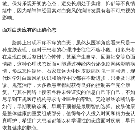
敏。保持乐观开朗的心态，避免长期处于焦虑、抑郁等不良情
绪中，因为精神神经因素对白癜风的病情发展有着不可忽视的
影响。
面对白斑应有的正确心态
胳膊上出现不疼不痒的白斑，虽然从医学角度看来只是一
种皮肤表现，但对于患者的心理冲击往往不容小觑。很多患者
在发现白斑后整日忧心忡忡，甚至产生自卑、回避社交等负面
情绪，这种心理状态反而可能通过神经内分泌免疫网络影响病
情，形成恶性循环。石家庄远大中医皮肤病医院一直强调，现
代医学对白癜风的认识和治疗手段都在不断进步，只要及时就
诊、规范治疗，大多数患者都能获得良好的控制甚至完全康
复。与其在网络上搜索各种未经证实的信息自己吓自己，不如
尽早到正规医疗机构寻求专业医生的帮助。无论最终诊断结果
如何，早期明确诊断、早期干预都是最明智的选择。皮肤健康
是整体健康的重要组成部分，值得每个人投入时间和精力去认
真呵护，希望广大患者都能以科学理性的态度面对疾病，早日
恢复健康的肤色。