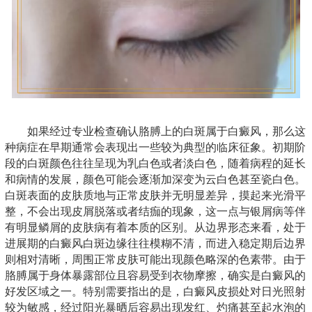
如果经过专业检查确认胳膊上的白斑属于白癜风，那么这
种病症在早期通常会表现出一些较为典型的临床征象。初期阶
段的白斑颜色往往呈现为乳白色或者淡白色，随着病程的延长
和病情的发展，颜色可能会逐渐加深变为云白色甚至瓷白色。
白斑表面的皮肤质地与正常皮肤并无明显差异，摸起来光滑平
整，不会出现皮屑脱落或者结痂的现象，这一点与银屑病等伴
有明显鳞屑的皮肤病有着本质的区别。从边界形态来看，处于
进展期的白癜风白斑边缘往往模糊不清，而进入稳定期后边界
则相对清晰，周围正常皮肤可能出现颜色略深的色素带。由于
胳膊属于身体暴露部位且容易受到衣物摩擦，确实是白癜风的
好发区域之一。特别需要指出的是，白癜风皮损处对日光照射
较为敏感，经过阳光暴晒后容易出现发红、灼痛甚至起水泡的