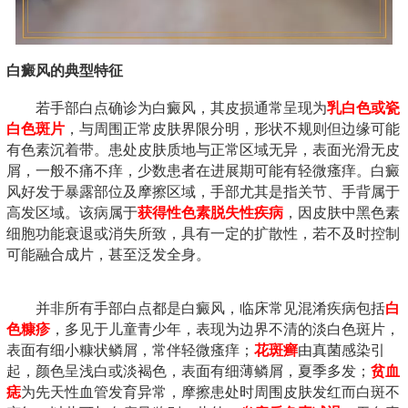
白癜风的典型特征
若手部白点确诊为白癜风，其皮损通常呈现为
乳白色或瓷
白色斑片
，与周围正常皮肤界限分明，形状不规则但边缘可能
有色素沉着带。患处皮肤质地与正常区域无异，表面光滑无皮
屑，一般不痛不痒，少数患者在进展期可能有轻微瘙痒。白癜
风好发于暴露部位及摩擦区域，手部尤其是指关节、手背属于
高发区域。该病属于
获得性色素脱失性疾病
，因皮肤中黑色素
细胞功能衰退或消失所致，具有一定的扩散性，若不及时控制
可能融合成片，甚至泛发全身。
并非所有手部白点都是白癜风，临床常见混淆疾病包括
白
色糠疹
，多见于儿童青少年，表现为边界不清的淡白色斑片，
表面有细小糠状鳞屑，常伴轻微瘙痒；
花斑癣
由真菌感染引
起，颜色呈浅白或淡褐色，表面有细薄鳞屑，夏季多发；
贫血
痣
为先天性血管发育异常，摩擦患处时周围皮肤发红而白斑不