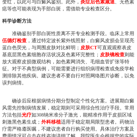
变红，以此可与白癜风鉴别。此外，
炎症后色素减退
、无色素
痣等也可能表现为手部白斑，需借助专业检查区分。
科学诊断方法
准确鉴别手部白斑性质离不开专业检测手段。临床上常用
伍德灯检查
，通过特定波长紫外线照射，白癜风皮损会呈现亮
蓝白色荧光，与周围皮肤对比鲜明；
皮肤CT
可直观观察表皮
基底层黑色素细胞存活状况及色素环完整性；
皮肤镜检查
则能
放大观察皮损微观结构，如色素网消失、毛细血管扩张等特
征。对于不典型病例，可能需要进行组织病理检查或免疫学检
测排除其他疾病。建议患者不要自行对照网络图片诊断，以免
误判病情。
确诊后应根据病情分期分型制定个性化方案。进展期白癜
风需先控制病情发展，稳定期则可采用综合性治疗手段。常用
方法包括
光疗
如308纳米准分子激光，能精准作用于皮损区域
刺激黑色素生成；
外科移植
适用于稳定期局限型患者。药物治
疗需严格遵医嘱，不建议患者自行购买使用。具体治疗方案及
费用情况可点击在线咨询详细了解，我院医生会根据您的实际