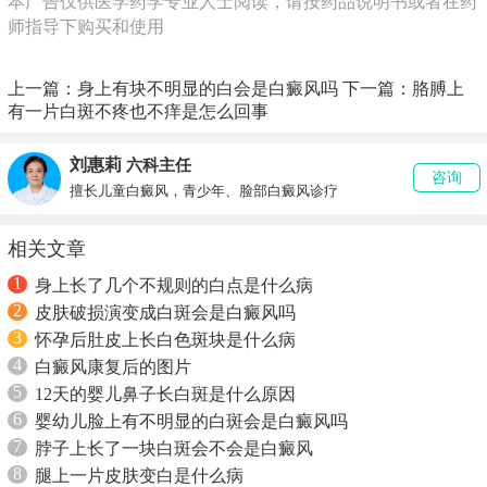
本广告仅供医学药学专业人士阅读，请按药品说明书或者在药
师指导下购买和使用
上一篇：
身上有块不明显的白会是白癜风吗
下一篇：
胳膊上
有一片白斑不疼也不痒是怎么回事
刘惠莉
六科主任
咨询
擅长儿童白癜风，青少年、脸部白癜风诊疗
相关文章
1
身上长了几个不规则的白点是什么病
2
皮肤破损演变成白斑会是白癜风吗
3
怀孕后肚皮上长白色斑块是什么病
4
白癜风康复后的图片
5
12天的婴儿鼻子长白斑是什么原因
6
婴幼儿脸上有不明显的白斑会是白癜风吗
7
脖子上长了一块白斑会不会是白癜风
8
腿上一片皮肤变白是什么病