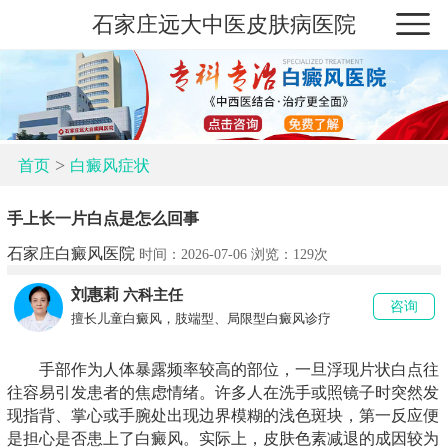
石家庄远大中医皮肤病医院
>
首页
白癜风症状
手上长一片白点是怎么回事
石家庄白癜风医院
时间：2026-07-06 浏览：
129次
刘惠莉
六科主任
咨询
擅长儿童白癜风，肢端型、局限型白癜风诊疗
手部作为人体暴露频率较高的部位，一旦浮现片状白点往
往容易引发患者的焦虑情绪。许多人在洗手或照镜子时突然发
现指背、掌心或手腕处出现边界模糊的浅色斑块，第一反应便
是担心是否患上了白癜风。实际上，皮肤色素减退的成因较为