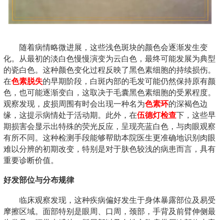
随着病情略微进展，这些浅色斑块的颜色会逐渐发生变
化。从最初的淡白色慢慢演变为云白色，最终可能发展为典型
的瓷白色。这种颜色变化过程反映了黑色素细胞的持续损伤。
在
色素脱失
的早期阶段，白斑内部的毛发可能仍然保持原有颜
色，也可能逐渐变白，这取决于毛囊黑色素细胞的受累程度。
观察发现，皮损周围有时会出现一种名为
色素环
的深褐色边
缘，这提示病情处于活动期。此外，在
伍德灯检查
下，这些早
期损害会显示出特殊的荧光反应，呈现亮蓝白色，与肉眼观察
有所不同。这种检测手段能够帮助本院医生更准确地识别肉眼
难以分辨的初期改变，特别是对于肤色较浅的病患而言，具有
重要诊断价值。
好发部位与分布规律
临床观察发现，这种疾病偏好发生于身体暴露部位及易受
摩擦区域。面部特别是眼周、口周，颈部，手背及前臂伸侧最