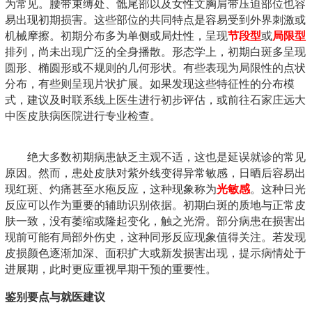
为常见。腰带束缚处、骶尾部以及女性文胸肩带压迫部位也容
易出现初期损害。这些部位的共同特点是容易受到外界刺激或
机械摩擦。初期分布多为单侧或局灶性，呈现
节段型
或
局限型
排列，尚未出现广泛的全身播散。形态学上，初期白斑多呈现
圆形、椭圆形或不规则的几何形状。有些表现为局限性的点状
分布，有些则呈现片状扩展。如果发现这些特征性的分布模
式，建议及时联系线上医生进行初步评估，或前往石家庄远大
中医皮肤病医院进行专业检查。
绝大多数初期病患缺乏主观不适，这也是延误就诊的常见
原因。然而，患处皮肤对紫外线变得异常敏感，日晒后容易出
现红斑、灼痛甚至水疱反应，这种现象称为
光敏感
。这种日光
反应可以作为重要的辅助识别依据。初期白斑的质地与正常皮
肤一致，没有萎缩或隆起变化，触之光滑。部分病患在损害出
现前可能有局部外伤史，这种同形反应现象值得关注。若发现
皮损颜色逐渐加深、面积扩大或新发损害出现，提示病情处于
进展期，此时更应重视早期干预的重要性。
鉴别要点与就医建议