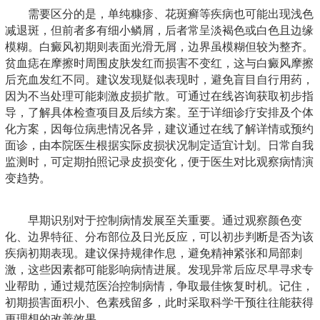
需要区分的是，单纯糠疹、花斑癣等疾病也可能出现浅色
减退斑，但前者多有细小鳞屑，后者常呈淡褐色或白色且边缘
模糊。白癜风初期则表面光滑无屑，边界虽模糊但较为整齐。
贫血痣在摩擦时周围皮肤发红而损害不变红，这与白癜风摩擦
后充血发红不同。建议发现疑似表现时，避免盲目自行用药，
因为不当处理可能刺激皮损扩散。可通过在线咨询获取初步指
导，了解具体检查项目及后续方案。至于详细诊疗安排及个体
化方案，因每位病患情况各异，建议通过在线了解详情或预约
面诊，由本院医生根据实际皮损状况制定适宜计划。日常自我
监测时，可定期拍照记录皮损变化，便于医生对比观察病情演
变趋势。
早期识别对于控制病情发展至关重要。通过观察颜色变
化、边界特征、分布部位及日光反应，可以初步判断是否为该
疾病初期表现。建议保持规律作息，避免精神紧张和局部刺
激，这些因素都可能影响病情进展。发现异常后应尽早寻求专
业帮助，通过规范医治控制病情，争取最佳恢复时机。记住，
初期损害面积小、色素残留多，此时采取科学干预往往能获得
更理想的改善效果。