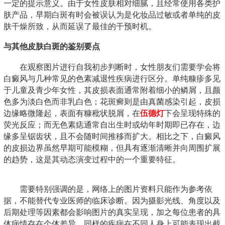
一定的提示意义。由于女性皮肤相对细腻，且经常使用各类护
肤产品，早期白斑有时会被误认为是化妆品过敏或者单纯的皮
肤干燥所致，从而延误了最佳的干预时机。
与其他皮肤白斑的鉴别要点
在观察图片进行自我初步判断时，女性朋友们需要学会将
白癜风与几种常见的色素减退性疾病进行区分。单纯糠疹多见
于儿童及青少年女性，其皮损表面通常附着细小的鳞屑，且颜
色多为淡白色而非乳白色；花斑癣则是由真菌感染引起，皮损
边缘略微隆起，表面有糠秕状脱屑，在
伍德灯
下会呈现特殊的
荧光反应；而无色素痣通常自出生时或幼年时期即已存在，边
缘多呈锯齿状，且不会随时间推移而扩大。相比之下，白癜风
的皮损边界虽然早期可能模糊，但具有逐渐清晰并向周围扩展
的趋势，这是其动态演变过程中的一个重要特征。
需要特别强调的是，网络上的图片资料只能作为参考依
据，不能替代专业医师的临床诊断。因为摄影光线、角度以及
后期处理等因素都会影响图片的真实呈现，加之每位患者的具
体病情存在个体差异，同样的疾病在不同人身上可能表现出截