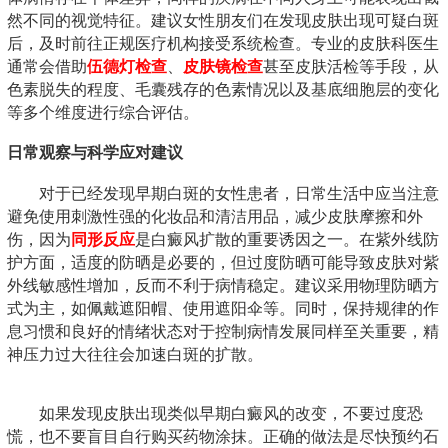
然不同的视觉特征。建议女性朋友们在发现皮肤出现可疑白斑
后，及时前往正规医疗机构接受系统检查。专业的皮肤科医生
通常会借助
伍德灯检查
、
皮肤镜检查
甚至皮肤活检等手段，从
色素脱失的程度、毛囊残存的色素情况以及基底细胞层的变化
等多个维度进行综合评估。
日常观察与科学应对建议
对于已经发现早期白斑的女性患者，日常生活中应当注意
避免使用刺激性强的化妆品和清洁用品，减少皮肤摩擦和外
伤，因为
同形反应
是白癜风扩散的重要诱因之一。在紫外线防
护方面，适度的防晒是必要的，但过度防晒可能导致皮肤对紫
外线敏感性增加，反而不利于病情稳定。建议采用物理防晒方
式为主，如佩戴遮阳帽、使用遮阳伞等。同时，保持规律的作
息习惯和良好的情绪状态对于控制病情发展同样至关重要，精
神压力过大往往会加速白斑的扩散。
如果发现皮肤出现类似早期白癜风的改变，不要过度恐
慌，也不要盲目自行购买药物涂抹。正确的做法是尽快预约石