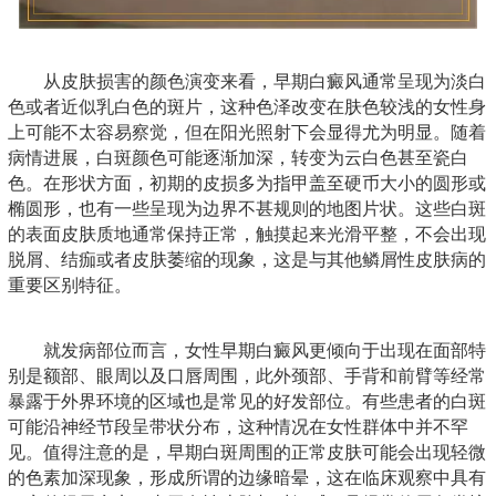
从皮肤损害的颜色演变来看，早期白癜风通常呈现为淡白
色或者近似乳白色的斑片，这种色泽改变在肤色较浅的女性身
上可能不太容易察觉，但在阳光照射下会显得尤为明显。随着
病情进展，白斑颜色可能逐渐加深，转变为云白色甚至瓷白
色。在形状方面，初期的皮损多为指甲盖至硬币大小的圆形或
椭圆形，也有一些呈现为边界不甚规则的地图片状。这些白斑
的表面皮肤质地通常保持正常，触摸起来光滑平整，不会出现
脱屑、结痂或者皮肤萎缩的现象，这是与其他鳞屑性皮肤病的
重要区别特征。
就发病部位而言，女性早期白癜风更倾向于出现在面部特
别是额部、眼周以及口唇周围，此外颈部、手背和前臂等经常
暴露于外界环境的区域也是常见的好发部位。有些患者的白斑
可能沿神经节段呈带状分布，这种情况在女性群体中并不罕
见。值得注意的是，早期白斑周围的正常皮肤可能会出现轻微
的色素加深现象，形成所谓的边缘暗晕，这在临床观察中具有