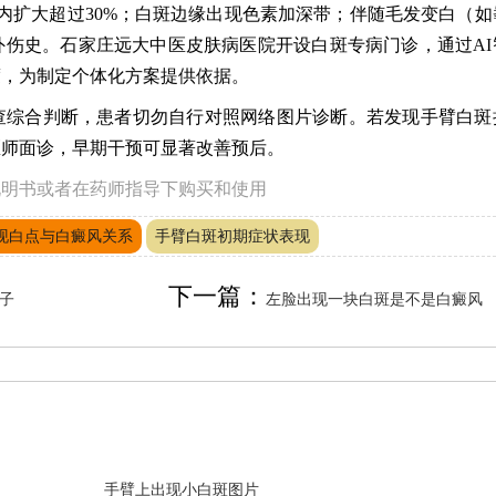
内扩大超过30%；白斑边缘出现色素加深带；伴随毛发变白（如
伤史。石家庄远大中医皮肤病医院开设白斑专病门诊，通过AI
度，为制定个体化方案提供依据。
查综合判断，患者切勿自行对照网络图片诊断。若发现手臂白斑
医师面诊，早期干预可显著改善预后。
说明书或者在药师指导下购买和使用
现白点与白癜风关系
手臂白斑初期症状表现
下一篇：
子
左脸出现一块白斑是不是白癜风
手臂上出现小白斑图片