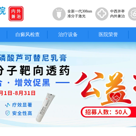
院
全新一代308nm
中西并举
准分子激光
内外兼治
白癜风检查
治疗设备
医院荣誉