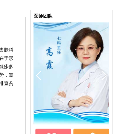
医师团队
皮肤科
在于形
糠疹多
势，需
排查贫