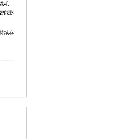
毳毛、
智能影
持续存