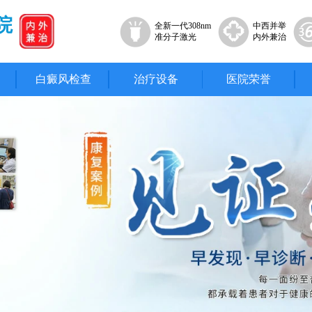
院
全新一代308nm
中西并举
准分子激光
内外兼治
白癜风检查
治疗设备
医院荣誉