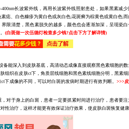
400nm长波紫外线，再用长波紫外线照射患处，如果黑素减少
色素痣、白色糠疹为黄白色或灰白色;花斑癣为棕黄色或黄白色;而
，界限清楚，黑色素脱失的越多，颜色也会逐渐加深，呈现瓷白
大。
(白斑做一次伍德灯检查多少钱?点击下方了解详情)
设备能深入到皮肤基底，高清动态成像直接观察黑色素细胞的数
肤组织在皮肤ct下，角质层线细胞和黑色素线细胞分明，黑素细
ct下成像的不同，可以对白斑的发病时期进行有效判断。
>>>
皮
，对于身上的白斑，患者一定要抓紧时间进行治疗，患者要注
针对性治疗，这样才能更有效保证治疗效果，使皮肤白斑恢复健