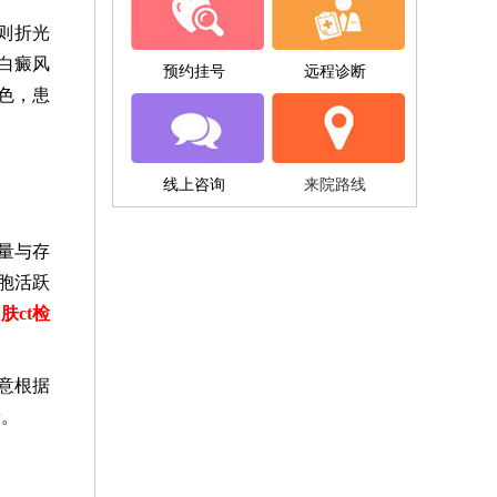
则折光
白癜风
预约挂号
远程诊断
色，患
线上咨询
来院路线
量与存
胞活跃
肤ct检
意根据
康。