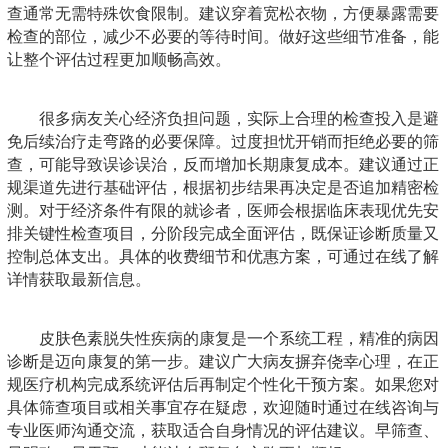
查通常无需特殊饮食限制。建议穿着宽松衣物，方便暴露需要
检查的部位，减少不必要的等待时间。做好这些细节准备，能
让整个评估过程更加顺畅高效。
很多病友关心经济负担问题，实际上合理的检查投入是避
免后续治疗走弯路的必要保障。过度担忧开销而拒绝必要的筛
查，可能导致误诊误治，反而增加长期康复成本。建议通过正
规渠道先进行基础评估，根据初步结果再决定是否追加精密检
测。对于经济条件有限的就诊者，医师会根据临床表现优先安
排关键性检查项目，分阶段完成全面评估，既保证诊断质量又
控制总体支出。具体的收费细节和优惠方案，可通过在线了解
详情获取最新信息。
皮肤色素脱失性疾病的康复是一个系统工程，精准的病因
诊断是迈向康复的第一步。建议广大病友摒弃侥幸心理，在正
规医疗机构完成系统评估后再制定个性化干预方案。如果您对
具体筛查项目或相关事宜存在疑虑，欢迎随时通过在线咨询与
专业医师沟通交流，获取适合自身情况的评估建议。早筛查、