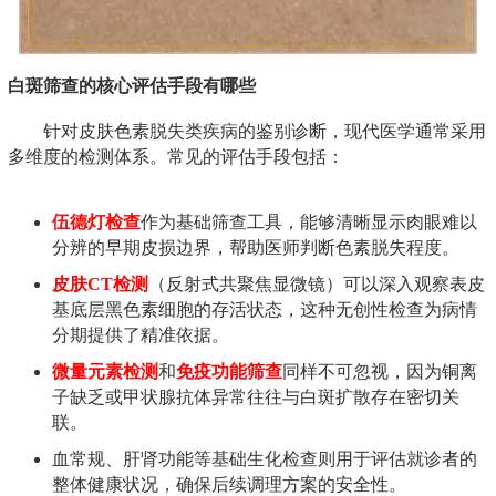
白斑筛查的核心评估手段有哪些
针对皮肤色素脱失类疾病的鉴别诊断，现代医学通常采用
多维度的检测体系。常见的评估手段包括：
伍德灯检查
作为基础筛查工具，能够清晰显示肉眼难以
分辨的早期皮损边界，帮助医师判断色素脱失程度。
皮肤CT检测
（反射式共聚焦显微镜）可以深入观察表皮
基底层黑色素细胞的存活状态，这种无创性检查为病情
分期提供了精准依据。
微量元素检测
和
免疫功能筛查
同样不可忽视，因为铜离
子缺乏或甲状腺抗体异常往往与白斑扩散存在密切关
联。
血常规、肝肾功能等基础生化检查则用于评估就诊者的
整体健康状况，确保后续调理方案的安全性。