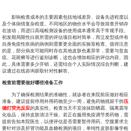
影响检查成本的主要因素包括地域差异、设备先进程度以
及个体病情复杂程度。不同地区的物价水平会导致筛查开销存
在波动，而进口高端检测设备的使用成本通常高于常规手段。
初发期局限性白斑所需的评估项目相对简单，而泛发型或伴有
自身免疫性疾病的病例则需要更全面的实验室检查。值得注意
的是，部分病友可能同时存在其他皮肤色素异常，需要与贫血
痣、花斑癣等进行鉴别诊断，这也会增加相应的评估内容。因
此，具体需要多少开销，还需结合个人实际情况综合判断，建
议通过在线咨询获取针对性解答。
检查前需要做好哪些准备工作
为了确保检测结果的准确性，就诊者在来院前应做好相应
准备。建议提前停用外用药物至少一周，避免药物残留干扰
伍
德灯荧光反应
的真实性。检查当天不宜涂抹防晒霜、隔离霜等
化妆品，保持皮肤清洁干燥。若正在服用免疫调节类药物，需
提前告知本院医生，以便评估是否需要暂停用药。空腹要求主
要针对涉及肝肾功能及血糖检测的项目，单纯性皮肤影像学检