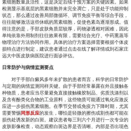
素细胞数量及活性，这是决定后续干预方案的关键因素。如果
检测显示基底层的黑素细胞并未完全凋亡，只是处于功能抑制
状态，那么通过改善局部微循环、调节免疫平衡等综合手段，
往往能够激活这些休眠的黑素细胞，促使色素岛逐渐形成。值
得注意的是，手部皮肤角质层较厚，药物渗透相对困难，因此
单纯依靠外用制剂往往效果有限，需要结合光疗、中药熏蒸等
物理治疗方法协同作用。具体的治疗方案选择需要根据个体皮
损特点进行制定，建议患者通过点击在线了解详情或到石家庄
远大中医皮肤病医院进行面诊评估。
日常防护与病情监测要点
对于手部白癜风多年未扩散的患者而言，科学的日常防护
与定期的病情监测同样关键。由于手部经常暴露在外且接触各
种物质，患者应当尽量避免直接接触橡胶制品、劣质洗涤剂以
及含有酚类化合物的工业原料，这些物质可能通过氧化应激反
应进一步损伤黑素细胞。在季节交替或免疫力下降时期，尤其
需要警惕
同形反应
的发生，哪怕是轻微的擦伤或割伤都可能在
损伤处诱发新的白斑。建议患者每三到六个月进行一次专业的
皮肤影像检查，动态观察白斑边界是否清晰、内部是否出现色