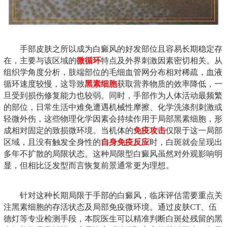
手部皮肤之所以成为白癜风的好发部位且容易长期稳定存
在，主要与该区域的
微循环
特点及外界刺激因素密切相关。从
组织学角度分析，肢端部位的毛细血管网分布相对稀疏，血液
循环速度较慢，这导致
黑素细胞
获取营养物质的效率降低，一
旦受到损伤修复能力也较弱。同时，手部作为人体活动最频繁
的部位，日常生活中难免遭遇机械性摩擦、化学洗涤剂刺激或
轻微外伤，这些物理化学因素会持续作用于局部黑素细胞，形
成相对固定的致损微环境。当机体的
免疫攻击
仅限于这一局部
区域，且没有触发全身性的
自身免疫反应
时，白斑就会呈现出
多年不扩散的局限状态。这种局限型白癜风虽然对外观影响明
显，但相比泛发型而言恢复前景通常更为理想。
针对这种长期局限于手部的白癜风，临床评估需要重点关
注黑素细胞的存活状态及局部免疫微环境。通过皮肤CT、伍
德灯等专业检测手段，本院医生可以精准判断白斑处残留的黑