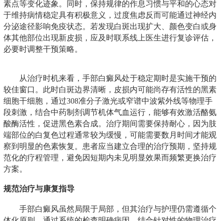
素点等变化迹象。同时，保持规律的作息习惯与平和的心态对
于维持病情稳定具有积极意义，过度焦虑反而可能通过神经内
分泌途径影响免疫状态。若发现白斑出现扩大、颜色变白或身
体其他部位出现新皮损，应及时联系线上医生进行复诊评估，
必要时调整干预策略。
从治疗时机来看，手部白癜风处于稳定期时是实施干预的
较佳窗口。此时白斑边界清晰，皮损内可能尚存有活性的黑素
细胞干细胞，通过308准分子激光或窄谱中波紫外线等物理手
段刺激，结合中药制剂调节机体气血运行，能够有效激活酪氨
酸酶活性，促进黑色素合成。治疗期间需要保持耐心，因为肢
端部位的白复色过程通常较为缓慢，可能需要数月时间才能观
察到明显的色素恢复。患者应当建立合理的治疗预期，坚持规
范化的疗程管理，避免因短期内未见明显效果而频繁更换治疗
方案。
规范治疗与康复指导
手部白癜风虽然局限于局部，但其治疗与护理仍需遵循个
体化原则。通过系统的检查明确病因，结合针对性的物理治疗