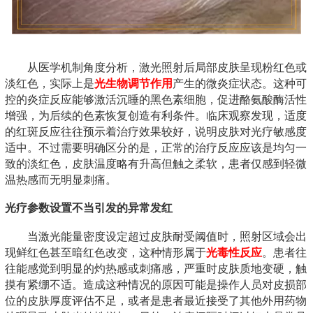
从医学机制角度分析，激光照射后局部皮肤呈现粉红色或
淡红色，实际上是
光生物调节作用
产生的微炎症状态。这种可
控的炎症反应能够激活沉睡的黑色素细胞，促进酪氨酸酶活性
增强，为后续的色素恢复创造有利条件。临床观察发现，适度
的红斑反应往往预示着治疗效果较好，说明皮肤对光疗敏感度
适中。不过需要明确区分的是，正常的治疗反应应该是均匀一
致的淡红色，皮肤温度略有升高但触之柔软，患者仅感到轻微
温热感而无明显刺痛。
光疗参数设置不当引发的异常发红
当激光能量密度设定超过皮肤耐受阈值时，照射区域会出
现鲜红色甚至暗红色改变，这种情形属于
光毒性反应
。患者往
往能感觉到明显的灼热感或刺痛感，严重时皮肤质地变硬，触
摸有紧绷不适。造成这种情况的原因可能是操作人员对皮损部
位的皮肤厚度评估不足，或者是患者最近接受了其他外用药物