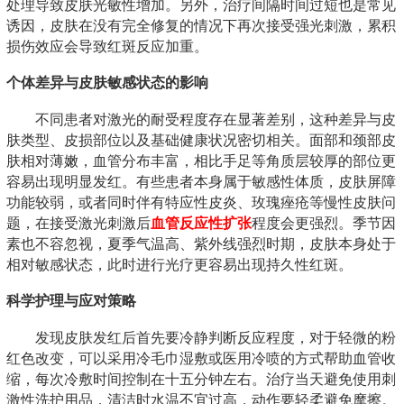
处理导致皮肤光敏性增加。另外，治疗间隔时间过短也是常见
诱因，皮肤在没有完全修复的情况下再次接受强光刺激，累积
损伤效应会导致红斑反应加重。
个体差异与皮肤敏感状态的影响
不同患者对激光的耐受程度存在显著差别，这种差异与皮
肤类型、皮损部位以及基础健康状况密切相关。面部和颈部皮
肤相对薄嫩，血管分布丰富，相比手足等角质层较厚的部位更
容易出现明显发红。有些患者本身属于敏感性体质，皮肤屏障
功能较弱，或者同时伴有特应性皮炎、玫瑰痤疮等慢性皮肤问
题，在接受激光刺激后
血管反应性扩张
程度会更强烈。季节因
素也不容忽视，夏季气温高、紫外线强烈时期，皮肤本身处于
相对敏感状态，此时进行光疗更容易出现持久性红斑。
科学护理与应对策略
发现皮肤发红后首先要冷静判断反应程度，对于轻微的粉
红色改变，可以采用冷毛巾湿敷或医用冷喷的方式帮助血管收
缩，每次冷敷时间控制在十五分钟左右。治疗当天避免使用刺
激性洗护用品，清洁时水温不宜过高，动作要轻柔避免摩擦。