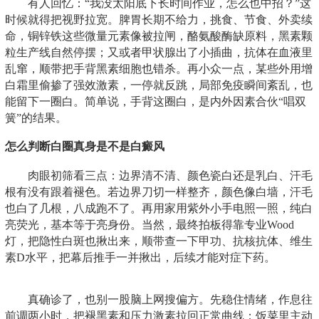
有人回忆：“我没太阳底下长时间作业，怎么也中招？”这
时候就得把视野拉宽。脾胃长期不给力，挑食、节食、外卖续
命，铜锌铁这些微量元素像被拉闸，酪氨酸酶缺原料，黑素颗
粒生产线自然停摆；又或者甲状腺出了小插曲，抗体在血液里
乱窜，顺带把手背黑素细胞也错杀。再小众一点，某些外用增
白霜里偷掺了强效激素，一停就反跳，局部免疫瞬间紊乱，也
能留下一圈白。简单说，手背这圈白，是内外因素合伙“唱双
簧”的结果。
怎么判断白圈真身是不是白癜风
肉眼初筛看三点：边界清不清、颜色瓷白还是乳白、汗毛
根有没有跟着褪色。若边界刀切一样整齐，颜色像白墙，汗毛
也白了几根，八成跑不了。再用家用紫外小手电照一照，纯白
亮荧光，基本等于亮身份。当然，最终拍板得靠专业Wood
灯，把隐性白斑也揪出来，顺带查一下甲功、抗核抗体、维生
素D水平，把幕后推手一并揪出，后续才能对症下药。
真确诊了，也别一股脑上网搜偏方。先稳住情绪，作息往
前调两小时，把褪黑素和压力激素拉回正常曲线；饭菜里主动