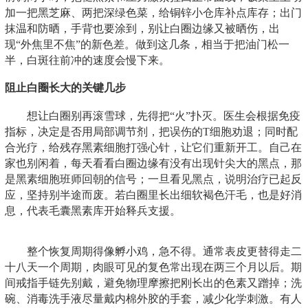
加一把黑芝麻、两把深绿色菜，给铜锌小仓库补点库存；出门
抹温和防晒，手背也要涂到，别让白圈边缘又被晒伤，出
现“外焦里不焦”的新色差。做到这几条，相当于把油门松一
半，白斑往前冲的速度会慢下来。
阻止白圈长大的关键几步
想让白圈别再滚雪球，先得把“火”扑灭。医生会根据免疫
指标，决定是否用局部调节剂，把误伤的T细胞劝退；同时配
合光疗，给残存黑素细胞打强心针，让它们重新开工。自己在
家也别闲着，每天看看白圈边缘有没有出现针尖大的黑点，那
是黑素细胞班师回朝的信号；一旦看见黑点，说明治疗已起反
应，坚持别半途而废。若白圈里长出细软褐色汗毛，也是好消
息，代表毛囊黑素库开始释兵支援。
整个恢复周期得像孵小鸡，急不得。通常表皮更替得走二
十八天一个周期，肉眼可见的复色常出现在两三个月以后。期
间戒指手链先别戴，避免物理摩擦把刚长出的色素又蹭掉；洗
碗、消毒洗手液尽量戴内棉外胶的手套，减少化学刺激。有人