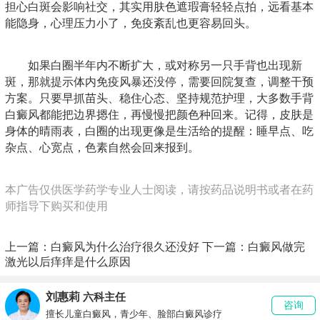
担心白斑会影响社交，其实用肤色遮瑕膏轻轻点拍，远看基本
能隐身，心理压力小了，免疫紊乱也更容易回头。
如果白圈半年内不断扩大，或对称另一只手背也出现新
斑，那就提示体内免疫风暴还没停，需要回院复查，调整干预
方案。只要早抓苗头、稳住心态、坚持规范护理，大多数手背
白癜风都能把边界摁住，再慢慢把颜色种回来。记得，皮肤是
身体的晴雨表，白圈的出现更像是生活给的提醒：睡早点、吃
杂点、心宽点，色素自然会回来报到。
本广告仅供医学药学专业人士阅读，请按药品说明书或者在药
师指导下购买和使用
上一篇：
白癜风为什么治疗很久还没好
下一篇：
白癜风做完
激光以后痒痒是什么原因
刘惠莉
六科主任
咨询
擅长儿童白癜风，青少年、脸部白癜风诊疗