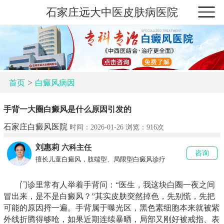
石家庄远大中医皮肤病医院
>
首页
白癜风病因
手背一大圈白癜风是什么原因引发的
石家庄白癜风医院
时间：2026-01-26 浏览：
916次
刘惠莉
六科主任
咨询
擅长儿童白癜风，肢端型、局限型白癜风诊疗
门诊里常有人举着手背问：“医生，我这块白圈一夜之间
冒出来，是不是白癜风？”其实皮肤突然掉色，先别慌，先把
可能的原因捋一遍。手背属于曝光区，黑色素细胞本来就被紫
外线折腾得够呛，如果近期连续暴晒，局部又刚好被戒指、表