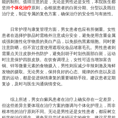
能的制剂。值得注意的是，无论是男性还是女性，本院医生都
坚持
个体化治疗
原则，会根据患者的白斑分期、分型以及既往
治疗史，制定专属的复色方案，确保治疗的安全性与有效性。
日常护理与康复管理方面，男女患者也应有所侧重。女性
患者在选择护肤品时需格外注意成分安全，避免使用含重金属
或强刺激性化学物质的美白产品，以免损伤黑素细胞。同时要
注意防晒，但不宜过度使用遮瑕化妆品堵塞毛孔。男性患者则
需重点关注皮肤外伤防护，避免刮胡子时划伤面部白斑，运动
时注意保护四肢皮肤。在饮食调理上，女性可适当增加富含
铜、锌等微量元素的食物摄入，男性则应减少辛辣刺激及海鲜
发物的摄取。无论男女，保持良好的心态、规律的作息以及适
度的运动，都是促进病情康复的重要辅助手段。建议患者定期
复诊，及时与医生沟通病情变化。
综上所述，男女白癜风患者在治疗上确实存在一定差异，
但这些差异主要体现在治疗方案的微调与个体化护理上，而非
根本性的治疗原则不同。无论是男性还是女性患者，都应树立
科学的治疗观念，避免盲目尝试未经证实的偏方。建议尽早前