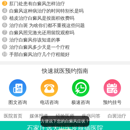
3
肛门处患有白癜风怎样治疗
4
白癜风这种病治疗的时间特别长是吗
5
植皮治疗白癜风是按面积收费吗
6
治疗白斑 为啥你们都不重视这些问题
7
白癜风照完激光还用留院观察吗
8
治疗白癜风你该知道的事
9
治疗白癜风多少天是一个疗程
10
手部白癜风治疗几个疗程能好
快速就医预约指南
图文咨询
电话咨询
极速咨询
预约挂号
医院首页
媒体报道
经验医师
疾病问答
白斑治疗
方便说下您的白癜风症状？
石家庄远大中医皮肤病医院