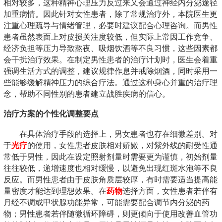
相对较多，这种精神心理压力反过来又会通过神经内分泌途径
加重病情。因此针对女性患者，除了常规治疗外，本院医生更
注重心理疏导与情绪管理，必要时建议配合心理咨询。而男性
患者虽然表面上对皮损关注度较低，但实际上常因工作竞争、
经济负担等压力导致熬夜、吸烟饮酒等不良习惯，这些因素都
会干扰治疗效果。在制定男性患者的治疗计划时，医生会着重
强调生活方式的调整，建议规律作息并戒除烟酒，同时采用一
些能够缓解精神压力的综合疗法。通过这种身心并重的治疗理
念，帮助不同性别的患者建立战胜疾病的信心。
治疗方案的个性化调整要点
在具体治疗手段的选择上，男女患者也存在细微差别。对
于
光疗
的使用，女性患者皮肤相对娇嫩，对紫外线的耐受性通
常低于男性，因此在设定照射剂量时需要更为谨慎，初始剂量
往往较低，递增速度也相对缓慢，以避免出现红斑水泡等不良
反应。而男性患者由于皮肤角质层较厚，有时需要适当提高能
量密度才能达到理想效果。在
药物
选择方面，女性患者若伴有
月经不调或甲状腺功能异常，可能需要配合调节内分泌的药
物；男性患者若伴随微循环障碍，则更倾向于使用改善血管功