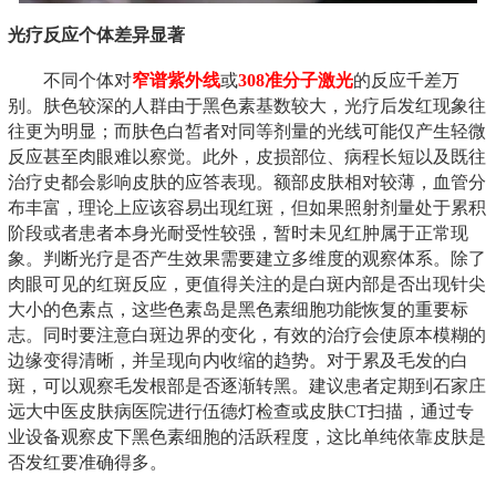
光疗反应个体差异显著
不同个体对
窄谱紫外线
或
308准分子激光
的反应千差万
别。肤色较深的人群由于黑色素基数较大，光疗后发红现象往
往更为明显；而肤色白皙者对同等剂量的光线可能仅产生轻微
反应甚至肉眼难以察觉。此外，皮损部位、病程长短以及既往
治疗史都会影响皮肤的应答表现。额部皮肤相对较薄，血管分
布丰富，理论上应该容易出现红斑，但如果照射剂量处于累积
阶段或者患者本身光耐受性较强，暂时未见红肿属于正常现
象。判断光疗是否产生效果需要建立多维度的观察体系。除了
肉眼可见的红斑反应，更值得关注的是白斑内部是否出现针尖
大小的色素点，这些色素岛是黑色素细胞功能恢复的重要标
志。同时要注意白斑边界的变化，有效的治疗会使原本模糊的
边缘变得清晰，并呈现向内收缩的趋势。对于累及毛发的白
斑，可以观察毛发根部是否逐渐转黑。建议患者定期到石家庄
远大中医皮肤病医院进行伍德灯检查或皮肤CT扫描，通过专
业设备观察皮下黑色素细胞的活跃程度，这比单纯依靠皮肤是
否发红要准确得多。