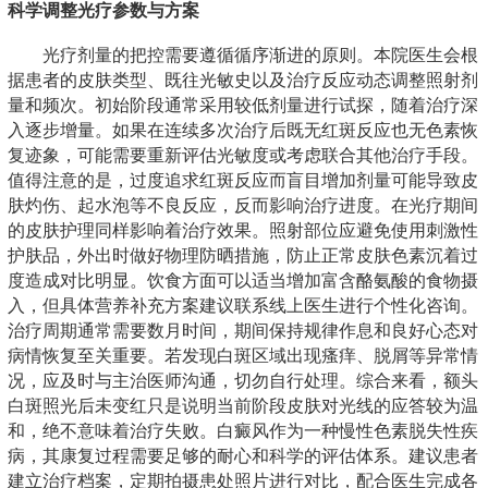
科学调整光疗参数与方案
光疗剂量的把控需要遵循循序渐进的原则。本院医生会根
据患者的皮肤类型、既往光敏史以及治疗反应动态调整照射剂
量和频次。初始阶段通常采用较低剂量进行试探，随着治疗深
入逐步增量。如果在连续多次治疗后既无红斑反应也无色素恢
复迹象，可能需要重新评估光敏度或考虑联合其他治疗手段。
值得注意的是，过度追求红斑反应而盲目增加剂量可能导致皮
肤灼伤、起水泡等不良反应，反而影响治疗进度。在光疗期间
的皮肤护理同样影响着治疗效果。照射部位应避免使用刺激性
护肤品，外出时做好物理防晒措施，防止正常皮肤色素沉着过
度造成对比明显。饮食方面可以适当增加富含酪氨酸的食物摄
入，但具体营养补充方案建议联系线上医生进行个性化咨询。
治疗周期通常需要数月时间，期间保持规律作息和良好心态对
病情恢复至关重要。若发现白斑区域出现瘙痒、脱屑等异常情
况，应及时与主治医师沟通，切勿自行处理。综合来看，额头
白斑照光后未变红只是说明当前阶段皮肤对光线的应答较为温
和，绝不意味着治疗失败。白癜风作为一种慢性色素脱失性疾
病，其康复过程需要足够的耐心和科学的评估体系。建议患者
建立治疗档案，定期拍摄患处照片进行对比，配合医生完成各