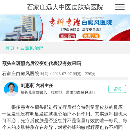
石家庄远大中医皮肤病医院
>
首页
白癜风治疗
额头白斑照光后没变红代表没有效果吗
石家庄白癜风医院
时间：2026-07-07 浏览：
226次
刘惠莉
六科主任
咨询
擅长儿童白癜风，肢端型、局限型白癜风诊疗
很多患者在额头部进行光疗后都会特别留意皮肤的反应，
一旦发现没有明显发红就担心治疗不起作用。其实这种担忧大
可不必，光疗后皮肤是否泛红并不是衡量疗效的唯一标尺。每
个人的皮肤特质存在差异，对紫外线的敏感程度也各不相同，