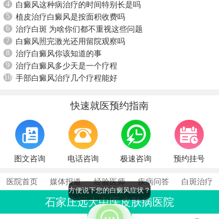
4
白癜风这种病治疗的时间特别长是吗
5
植皮治疗白癜风是按面积收费吗
6
治疗白斑 为啥你们都不重视这些问题
7
白癜风照完激光还用留院观察吗
8
治疗白癜风你该知道的事
9
治疗白癜风多少天是一个疗程
10
手部白癜风治疗几个疗程能好
快速就医预约指南
图文咨询
电话咨询
极速咨询
预约挂号
医院首页
媒体报道
经验医师
疾病问答
白斑治疗
方便说下您的白癜风症状？
石家庄远大中医皮肤病医院
联系电话：0311-86990555