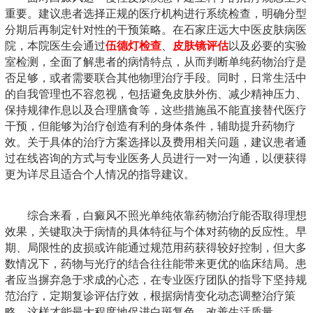
重要。建议患者选择正规的医疗机构进行系统检查，明确分型
分期后再制定针对性的干预策略。在石家庄远大中医皮肤病医
院，本院医生会通过
伍德灯检查
、
皮肤镜评估
以及必要的实验
室检测，全面了解患者的病情特点，从而判断单纯药物治疗是
否足够，或者需要联合其他物理治疗手段。同时，日常生活中
的自我管理也不容忽视，包括避免皮肤外伤、减少精神压力、
保持规律作息以及合理膳食等，这些措施虽不能直接替代医疗
干预，但能够为治疗创造有利的身体条件，辅助提升药物疗
效。关于具体的治疗方案选择以及费用相关问题，建议患者通
过在线咨询的方式与专业医务人员进行一对一沟通，以便获得
更为详尽且适合个人情况的指导建议。
综合来看，白癜风不照光单纯依靠药物治疗能否取得理想
效果，关键取决于病情的具体特征与个体对药物的反应性。早
期、局限性的皮损或许能通过规范用药获得较好控制，但大多
数情况下，药物与光疗的结合往往能带来更优的临床结局。患
者应当摒弃急于求成的心态，在专业医疗团队的指导下坚持规
范治疗，定期复诊评估疗效，根据病情变化动态调整治疗策
略，这样才能最大程度地促进白斑复色，改善生活质量。