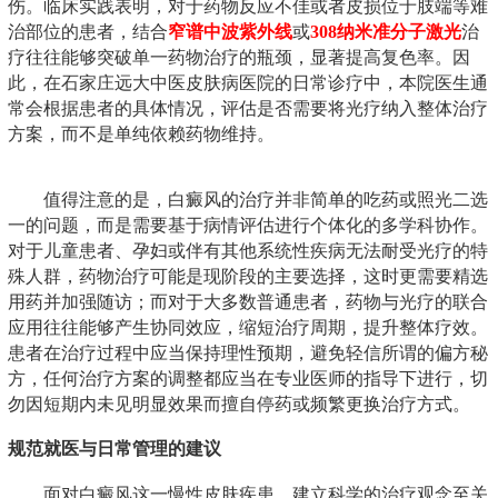
伤。临床实践表明，对于药物反应不佳或者皮损位于肢端等难
治部位的患者，结合
窄谱中波紫外线
或
308纳米准分子激光
治
疗往往能够突破单一药物治疗的瓶颈，显著提高复色率。因
此，在石家庄远大中医皮肤病医院的日常诊疗中，本院医生通
常会根据患者的具体情况，评估是否需要将光疗纳入整体治疗
方案，而不是单纯依赖药物维持。
值得注意的是，白癜风的治疗并非简单的吃药或照光二选
一的问题，而是需要基于病情评估进行个体化的多学科协作。
对于儿童患者、孕妇或伴有其他系统性疾病无法耐受光疗的特
殊人群，药物治疗可能是现阶段的主要选择，这时更需要精选
用药并加强随访；而对于大多数普通患者，药物与光疗的联合
应用往往能够产生协同效应，缩短治疗周期，提升整体疗效。
患者在治疗过程中应当保持理性预期，避免轻信所谓的偏方秘
方，任何治疗方案的调整都应当在专业医师的指导下进行，切
勿因短期内未见明显效果而擅自停药或频繁更换治疗方式。
规范就医与日常管理的建议
面对白癜风这一慢性皮肤疾患，建立科学的治疗观念至关