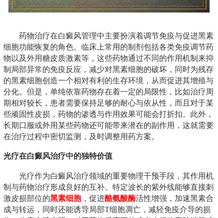
药物治疗在白癜风管理中主要扮演着调节免疫与促进黑素
细胞功能恢复的角色。临床上常用的制剂包括各类免疫调节药
物以及外用糖皮质激素等，这些药物通过不同的作用机制来抑
制局部异常的免疫反应，减少对黑素细胞的破坏，同时为残存
的黑素细胞创造一个相对有利的生存环境，从而促进其增殖与
分化。但是，单纯依靠药物存在着一定的局限性，比如治疗周
期相对较长，患者需要保持足够的耐心与依从性，而且对于某
些顽固性皮损，药物的渗透与作用效果可能会打折扣。此外，
长期口服或外用某些药物还可能带来潜在的副作用，这就需要
在治疗过程中密切监测，及时调整用药方案。
光疗在白癜风治疗中的独特价值
光疗作为白癜风治疗领域的重要物理干预手段，其作用机
制与药物治疗形成良好的互补。特定波长的紫外线能够直接刺
激皮损部位的
黑素细胞
，促进
酪氨酸酶
活性增强，加速黑素合
成与转运，同时还能诱导局部T细胞凋亡，减轻免疫介导的损