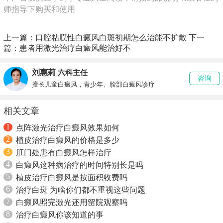
师指导下购买和使用
上一篇：
口腔粘膜性白癜风白斑初期怎么治能不扩散
下一
篇：
患者用激光治疗白癜风能治好不
刘惠莉
六科主任
咨询
擅长儿童白癜风，青少年、脸部白癜风诊疗
相关文章
1
点阵激光治疗白癜风效果如何
2
植皮治疗白癜风的价格是多少
3
肛门处患有白癜风怎样治疗
4
白癜风这种病治疗的时间特别长是吗
5
植皮治疗白癜风是按面积收费吗
6
治疗白斑 为啥你们都不重视这些问题
7
白癜风照完激光还用留院观察吗
8
治疗白癜风你该知道的事