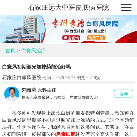
石家庄远大中医皮肤病医院
>
首页
白癜风治疗
白癜风初期激光加抹药能治好吗
石家庄白癜风医院
时间：2026-06-23 浏览：
219次
刘惠莉
六科主任
咨询
擅长儿童白癜风，肢端型、局限型白癜风诊疗
很多刚刚发现身上出现白斑的朋友都特别着急，想知道在
白癜风发病早期能不能通过照光加上涂药的方式把这个问题解
决好。作为临床医生，我经常被问到这类问题。其实呢，在白
斑初期阶段，皮损部位的
黑素细胞
还没有完全丧失功能，这时