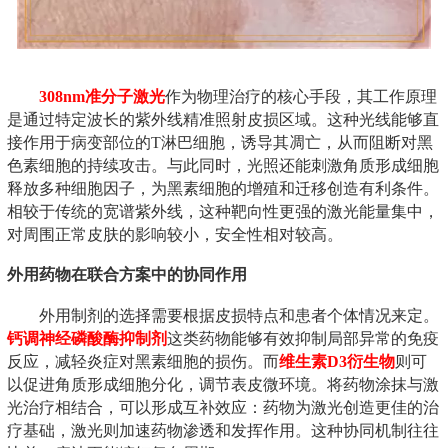
308nm准分子激光
作为物理治疗的核心手段，其工作原理
是通过特定波长的紫外线精准照射皮损区域。这种光线能够直
接作用于病变部位的T淋巴细胞，诱导其凋亡，从而阻断对黑
色素细胞的持续攻击。与此同时，光照还能刺激角质形成细胞
释放多种细胞因子，为黑素细胞的增殖和迁移创造有利条件。
相较于传统的宽谱紫外线，这种靶向性更强的激光能量集中，
对周围正常皮肤的影响较小，安全性相对较高。
外用药物在联合方案中的协同作用
外用制剂的选择需要根据皮损特点和患者个体情况来定。
钙调神经磷酸酶抑制剂
这类药物能够有效抑制局部异常的免疫
反应，减轻炎症对黑素细胞的损伤。而
维生素D3衍生物
则可
以促进角质形成细胞分化，调节表皮微环境。将药物涂抹与激
光治疗相结合，可以形成互补效应：药物为激光创造更佳的治
疗基础，激光则加速药物渗透和发挥作用。这种协同机制往往