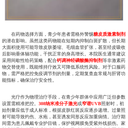
在药物选择方面，青少年患者需格外警惕
糖皮质激素制剂
的潜在影响。虽然这类药物能在短期内抑制白斑扩散，但长期
大面积使用可能导致皮肤萎缩、毛细血管扩张，甚至经皮吸收
后影响垂体轴功能，干扰正常的身高增长。本院医生通常建议
采用间歇性给药策略，配合
钙调神经磷酸酶抑制剂
等非激素药
物交替使用，既能维持疗效又可降低系统性风险。对于口服药
物，需严格把控免疫调节剂的剂量，定期复查血常规与肝肾功
能指标，确保治疗安全性。
光疗作为物理治疗手段，在青少年群体中应用广泛但参数
设置需精准把控。
308纳米准分子激光
或
窄谱UVB
照射时，初
始剂量应低于成人标准，根据皮肤红斑反应逐步递增。过量照
射可能导致灼伤、水疱，甚至诱发同形反应加重病情。治疗期
间需为患儿佩戴专业护目镜，保护视网膜免受紫外线损伤。家