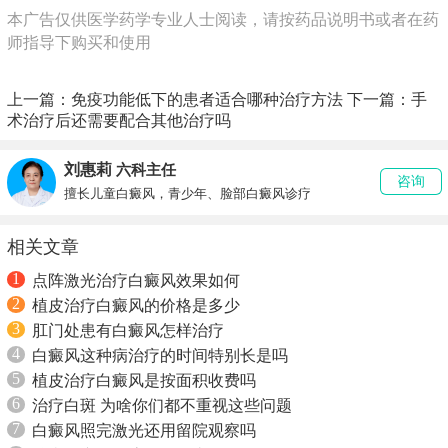
本广告仅供医学药学专业人士阅读，请按药品说明书或者在药
师指导下购买和使用
上一篇：
免疫功能低下的患者适合哪种治疗方法
下一篇：
手
术治疗后还需要配合其他治疗吗
刘惠莉
六科主任
咨询
擅长儿童白癜风，青少年、脸部白癜风诊疗
相关文章
1
点阵激光治疗白癜风效果如何
2
植皮治疗白癜风的价格是多少
3
肛门处患有白癜风怎样治疗
4
白癜风这种病治疗的时间特别长是吗
5
植皮治疗白癜风是按面积收费吗
6
治疗白斑 为啥你们都不重视这些问题
7
白癜风照完激光还用留院观察吗