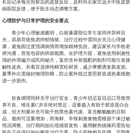
长应记录每次照射后的皮肤反应，及时向石家庄远大中医皮肤
病医院反馈，便于医生动态调整方案。
心理防护与日常护理的安全要点
青少年心理敏感脆弱，白斑暴露部位常引发同伴异样目
光，容易导致焦虑抑郁情绪。治疗过程中需同步关注心理健
康，避免因过度强调病情而增加精神负担。建议家长与学校老
师沟通，营造包容的班级氛围。在护理方面，避免使用刺激性
强的外用偏方或民间秘方，某些含补骨脂酊的制剂可能引发接
触性皮炎。衣着宜选择纯棉宽松材质，减少摩擦诱发新皮损。
夏季外出需做好物理防晒，防止紫外线过度照射造成色素细胞
进一步损伤。
饮食调理同样关乎治疗安全，青少年切忌盲目忌口导致营
养不良。维生素C并非绝对禁忌，适量摄入有助于胶原蛋白合
成，但大剂量补充可能干扰黑色素代谢。富含酪氨酸的豆制
品、瘦肉可适量增加，而海鲜、辛辣刺激食物需根据个体过敏
情况调整。治疗期间如出现感冒发热，服用解热镇痛药需告知
医生正在进行的白癜风治疗方案，防止药物相互作用。定期复