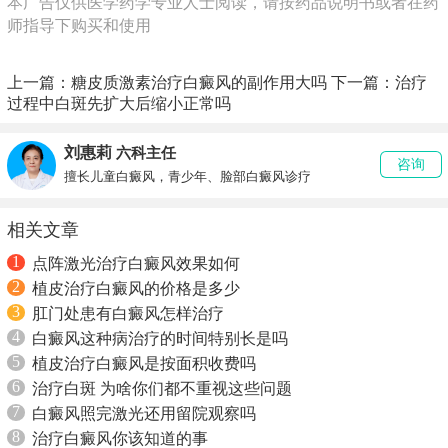
本广告仅供医学药学专业人士阅读，请按药品说明书或者在药
师指导下购买和使用
上一篇：
糖皮质激素治疗白癜风的副作用大吗
下一篇：
治疗
过程中白斑先扩大后缩小正常吗
刘惠莉
六科主任
咨询
擅长儿童白癜风，青少年、脸部白癜风诊疗
相关文章
1
点阵激光治疗白癜风效果如何
2
植皮治疗白癜风的价格是多少
3
肛门处患有白癜风怎样治疗
4
白癜风这种病治疗的时间特别长是吗
5
植皮治疗白癜风是按面积收费吗
6
治疗白斑 为啥你们都不重视这些问题
7
白癜风照完激光还用留院观察吗
8
治疗白癜风你该知道的事