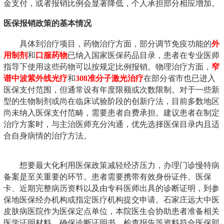
金支付，或者报销比例会显著降低，个人承担部分相应增加。
医保报销政策的基本情况
具体到治疗项目，药物治疗方面，部分调节免疫功能的
外
用制剂
和
口服药物
已纳入国家医保药品目录，患者在专业医师
指导下使用这些药物可以按规定比例报销。物理治疗方面，
窄
谱中波紫外线光疗
和
308准分子激光治疗
在部分省市也已进入
医保支付范围，但通常设有年度限额或次数限制。对于一些新
型的生物制剂或尚在临床试验阶段的创新疗法，目前多数地区
尚未纳入医保支付范畴，需要患者自费承担。建议患者在制定
治疗方案时，与主治医师充分沟通，优先选择医保目录内且适
合自身病情的治疗方法。
想要最大化利用医保政策减轻经济压力，办理门诊慢特病
备案是至关重要的环节。患者需要携带有效身份证件、医保
卡、近期完整病历资料以及由专科医师出具的诊断证明，到参
保地医保经办机构或指定医疗机构提交申请。石家庄远大中医
皮肤病医院作为医保定点单位，本院医生会协助患者准备相关
医学证明材料，确保诊断证明书、检查报告等资料符合医保部