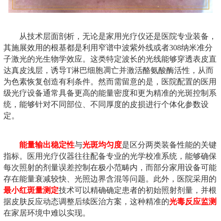
从技术层面剖析，无论是家用光疗仪还是医院专业装备，
其施展效用的根基都是利用窄谱中波紫外线或者308纳米准分
子激光的光生物学效应。这类特定波长的光线能够穿透表皮直
达真皮浅层，诱导T淋巴细胞凋亡并激活酪氨酸酶活性，从而
为色素恢复创造有利条件。然而需留意的是，医院配置的医用
级光疗设备通常具备更高的能量密度和更为精准的光斑控制系
统，能够针对不同部位、不同厚度的皮损进行个体化参数设
定。
能量输出稳定性
与
光斑均匀度
是区分两类装备性能的关键
指标。医用光疗仪器往往配备专业的光学校准系统，能够确保
每次照射的剂量误差控制在极小范畴内，而部分家用设备可能
存在能量衰减较快、光照边界含混等问题。此外，医院采用的
最小红斑量测定
技术可以精确确定患者的初始照射剂量，并根
据皮肤反应动态调整后续医治方案，这种精准的
光毒反应监测
在家居环境中难以实现。