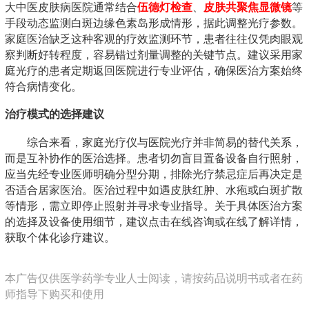
大中医皮肤病医院通常结合
伍德灯检查
、
皮肤共聚焦显微镜
等
手段动态监测白斑边缘色素岛形成情形，据此调整光疗参数。
家庭医治缺乏这种客观的疗效监测环节，患者往往仅凭肉眼观
察判断好转程度，容易错过剂量调整的关键节点。建议采用家
庭光疗的患者定期返回医院进行专业评估，确保医治方案始终
符合病情变化。
治疗模式的选择建议
综合来看，家庭光疗仪与医院光疗并非简易的替代关系，
而是互补协作的医治选择。患者切勿盲目置备设备自行照射，
应当先经专业医师明确分型分期，排除光疗禁忌症后再决定是
否适合居家医治。医治过程中如遇皮肤红肿、水疱或白斑扩散
等情形，需立即停止照射并寻求专业指导。关于具体医治方案
的选择及设备使用细节，建议点击在线咨询或在线了解详情，
获取个体化诊疗建议。
本广告仅供医学药学专业人士阅读，请按药品说明书或者在药
师指导下购买和使用