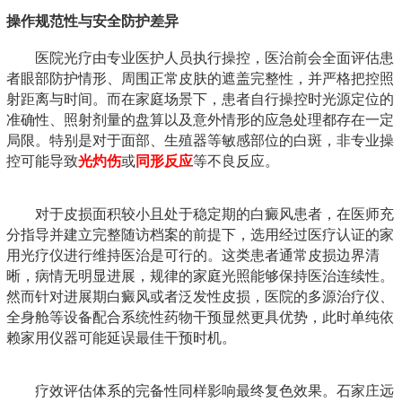
操作规范性与安全防护差异
医院光疗由专业医护人员执行操控，医治前会全面评估患
者眼部防护情形、周围正常皮肤的遮盖完整性，并严格把控照
射距离与时间。而在家庭场景下，患者自行操控时光源定位的
准确性、照射剂量的盘算以及意外情形的应急处理都存在一定
局限。特别是对于面部、生殖器等敏感部位的白斑，非专业操
控可能导致
光灼伤
或
同形反应
等不良反应。
对于皮损面积较小且处于稳定期的白癜风患者，在医师充
分指导并建立完整随访档案的前提下，选用经过医疗认证的家
用光疗仪进行维持医治是可行的。这类患者通常皮损边界清
晰，病情无明显进展，规律的家庭光照能够保持医治连续性。
然而针对进展期白癜风或者泛发性皮损，医院的多源治疗仪、
全身舱等设备配合系统性药物干预显然更具优势，此时单纯依
赖家用仪器可能延误最佳干预时机。
疗效评估体系的完备性同样影响最终复色效果。石家庄远