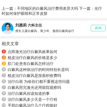
上一篇：
不同地区的白癜风治疗费用差异大吗
下一篇：
光疗
时如何保护眼睛和正常皮肤
刘惠莉
六科主任
咨询
擅长儿童白癜风，青少年、脸部白癜风诊疗
相关文章
1
点阵激光治疗白癜风效果如何
2
植皮治疗白癜风的价格是多少
3
肛门处患有白癜风怎样治疗
4
白癜风这种病治疗的时间特别长是吗
5
植皮治疗白癜风是按面积收费吗
6
治疗白斑 为啥你们都不重视这些问题
7
白癜风照完激光还用留院观察吗
8
治疗白癜风你该知道的事
9
治疗白癜风多少天是一个疗程
10
手部白癜风治疗几个疗程能好