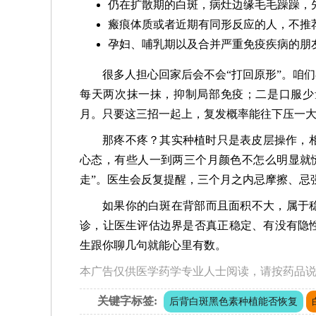
仍在扩散期的白斑，病灶边缘毛毛躁躁，
瘢痕体质或者近期有同形反应的人，不推
孕妇、哺乳期以及合并严重免疫疾病的朋
很多人担心回家后会不会“打回原形”。咱
每天两次抹一抹，抑制局部免疫；二是口服少量
月。只要这三招一起上，复发概率能往下压一
那疼不疼？其实种植时只是表皮层操作，
心态，有些人一到两三个月颜色不怎么明显就
走”。医生会反复提醒，三个月之内忌摩擦、忌
如果你的白斑在背部而且面积不大，属于稳
诊，让医生评估边界是否真正稳定、有没有隐性
生跟你聊几句就能心里有数。
本广告仅供医学药学专业人士阅读，请按药品
关键字标签:
后背白斑黑色素种植能否恢复