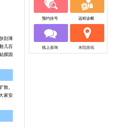
预约挂号
远程诊断
肤刮薄
翻几百
线上咨询
来院路线
贴膜固
外扩散。
大家安