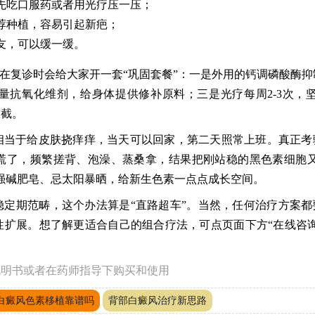
先吃口服药或者用光疗压一压；
荐种植，容易引起新疤；
友，可以缓一缓。
们在复诊时会给大家开一套“巩固套餐”：一是外用的钙调磷酸酶抑
抗氧化维剂，给身体提供修补原料；三是光疗每周2-3次，坚
大截。
相当于给皮肤挠痒痒，当天可以回家，第二天照常上班。真正考
慌了，频繁搓背、泡澡、蒸桑拿，结果把刚站稳的黑色素细胞又
强碱肥皂、忌太阳暴晒，给新生色素一点点成长空间。
定期范畴，这个办法算是“直路超车”。当然，任何治疗方案都
扩展。想了解更适合自己的组合疗法，可点页面下方“在线咨询
说明书或者在药师指导下购买和使用
白癜风色素移植靠谱吗
背部白癜风治疗新思路