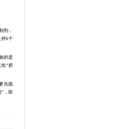
制剂，
持6个
验的是
给“挤
要先面
”，医