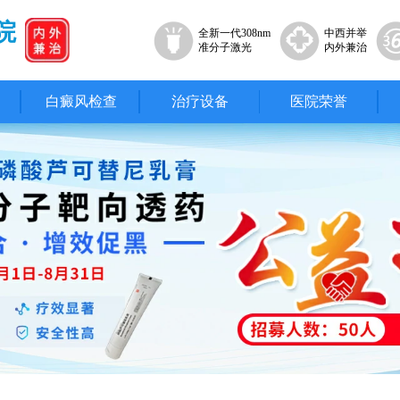
院
全新一代308nm
中西并举
准分子激光
内外兼治
白癜风检查
治疗设备
医院荣誉