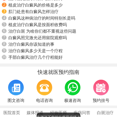
2
植皮治疗白癜风的价格是多少
3
肛门处患有白癜风怎样治疗
4
白癜风这种病治疗的时间特别长是吗
5
植皮治疗白癜风是按面积收费吗
6
治疗白斑 为啥你们都不重视这些问题
7
白癜风照完激光还用留院观察吗
8
治疗白癜风你该知道的事
9
治疗白癜风多少天是一个疗程
10
手部白癜风治疗几个疗程能好
快速就医预约指南
图文咨询
电话咨询
极速咨询
预约挂号
医院首页
媒体报道
经验医师
疾病问答
白斑治疗