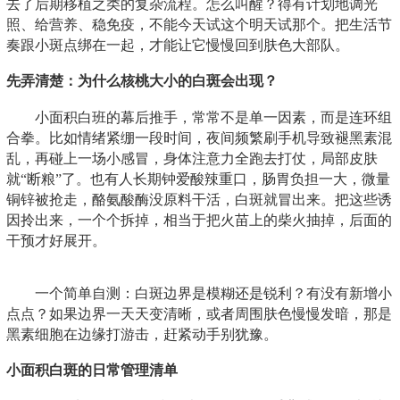
去了后期移植之类的复杂流程。怎么叫醒？得有计划地调光
照、给营养、稳免疫，不能今天试这个明天试那个。把生活节
奏跟小斑点绑在一起，才能让它慢慢回到肤色大部队。
先弄清楚：为什么核桃大小的白斑会出现？
小面积白班的幕后推手，常常不是单一因素，而是连环组
合拳。比如情绪紧绷一段时间，夜间频繁刷手机导致褪黑素混
乱，再碰上一场小感冒，身体注意力全跑去打仗，局部皮肤
就“断粮”了。也有人长期钟爱酸辣重口，肠胃负担一大，微量
铜锌被抢走，酪氨酸酶没原料干活，白斑就冒出来。把这些诱
因拎出来，一个个拆掉，相当于把火苗上的柴火抽掉，后面的
干预才好展开。
一个简单自测：白斑边界是模糊还是锐利？有没有新增小
点点？如果边界一天天变清晰，或者周围肤色慢慢发暗，那是
黑素细胞在边缘打游击，赶紧动手别犹豫。
小面积白斑的日常管理清单