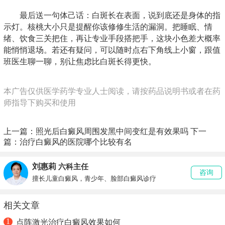
最后送一句体己话：白斑长在表面，说到底还是身体的指
示灯。核桃大小只是提醒你该修修生活的漏洞。把睡眠、情
绪、饮食三关把住，再让专业手段搭把手，这块小色差大概率
能悄悄退场。若还有疑问，可以随时点右下角线上小窗，跟值
班医生聊一聊，别让焦虑比白斑长得更快。
本广告仅供医学药学专业人士阅读，请按药品说明书或者在药
师指导下购买和使用
上一篇：
照光后白癜风周围发黑中间变红是有效果吗
下一
篇：
治疗白癜风的医院哪个比较有名
刘惠莉
六科主任
咨询
擅长儿童白癜风，青少年、脸部白癜风诊疗
相关文章
1
点阵激光治疗白癜风效果如何