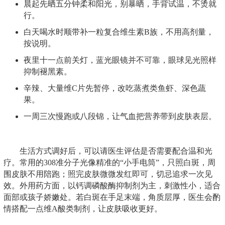
晨起先晒五分钟柔和阳光，别暴晒，手背试温，不烫就
行。
白天喝水时顺带补一粒复合维生素B族，不用高剂量，
按说明。
夜里十一点前关灯，蓝光眼镜并不可靠，眼球见光照样
抑制褪黑素。
辛辣、大量维C片先暂停，改吃蒸煮类鱼虾、深色蔬
果。
一周三次慢跑或八段锦，让气血把营养带到皮肤表层。
生活方式调好后，可以请医生评估是否需要配合温和光
疗。常用的308准分子光像精准的“小手电筒”，只照白斑，周
围皮肤不用陪跑；照完皮肤微微发红即可，切忌追求一次见
效。外用药方面，以钙调磷酸酶抑制剂为主，刺激性小，适合
面部或孩子娇嫩处。若白斑在手足末端，角质层厚，医生会酌
情搭配一点维A酸类制剂，让皮肤吸收更好。