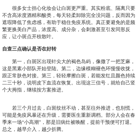
很多女士担心化妆会让白斑更严重。其实粉底、隔离只要
不含高浓度酒精和酸类，每天轻柔卸除完全没问题，反而因为
遮瑕降低了焦虑感，有助于稳住免疫系统。真正要避免的是频
繁更换美白产品，浓度高、成分杂，会刺激甚至引发同形反
应，让小斑点开枝散叶。
自查三点确认是否在好转
第一，白斑区出现针尖大的褐色岛屿，像撒了一把芝麻，
这是黑素小部队开始登陆。第二，边缘模糊褪色环慢慢收拢，
跟正常肤色对接。第三，轻轻摩擦白斑，若能发红且颜色持续
二三十秒，说明皮下血流在恢复。出现这三信号，就给自己竖
个大拇指，继续按方案推进。
若三个月过去，白斑纹丝不动，甚至往外推进，也别慌，
可能是免疫风暴还在升级，需要医生重新调档。部分人会在春
季来一场“小高潮”，那是旧病灶被唤醒，提前干预便可打退。
总之，越早介入，越少折腾。