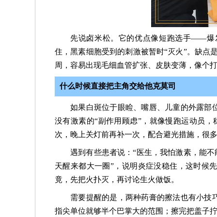
先说卤米松。它的优点像短跑选手——爆发
住，黑素细胞受到的刺激被暂时“灭火”。缺点
周，容易出现毛细血管扩张、皮肤变薄，像个
什么时候直接把主角交给他克莫司
如果白斑位于眼睑、嘴唇、儿童的外露部
没有激素的“副作用顾虑”，就像慢跑运动员，
次，晚上关灯前再补一次，配合避光措施，很多
遇到有些患者说：“医生，我怕激素，能不
天醒来都大一圈”，说明炎症没稳住，这时候先
竟，先把火扑灭，再讨论生火做饭。
需要提醒的是，两种药膏的擦法也有小技
指尖单位就够半个巴掌大的范围；擦完把盖子拧