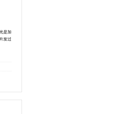
。
光是加
片发过