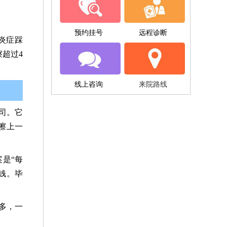
预约挂号
远程诊断
炎症踩
超过4
线上咨询
来院路线
司。它
擦上一
是“每
钱。毕
多，一