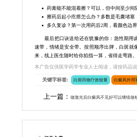
药膏能不能混着擦？可以，但中间至少间隔
擦药后起小疙瘩怎么办？多数是毛囊堵塞
多久复诊？第一次用药后2周，看颜色边
最后把口诀送给还在犹豫的你：急性期用
速带，情绪是安全带。按照顺序出牌，白斑就
来，线上医生随时给你掐指一算，省得走弯路
本广告仅供医学药学专业人士阅读，请按药品
关键字标签:
白斑药物疗效较量
白癜风外用
上一篇：
做激光后白癜风不见好可以继续做