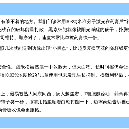
有够不着的地方。我们门诊常用308纳米准分子激光在药膏后“补
把残存的破坏能量打散，黑素细胞就像被阳光喊醒的孩子，扑腾
莫司维持。顺序对了，速度常常比单擦药膏快一倍。
积照几次就能见到边缘出现“小黑点”，比起反复换药花的冤枉钱更
安全性。卤米松虽然属于中效激素，但大面积、长时间擦仍会让
到0.03%浓度给2岁儿童使用也未发现生长抑制。权衡利弊后，
上，最易被熟人问东问西，病人越焦虑，T细胞越躁动，药膏再
镜子笑十秒，睡前用指腹顺着白斑打圈十下，边擦药边告诉自己
药膏吸收也会更服帖。