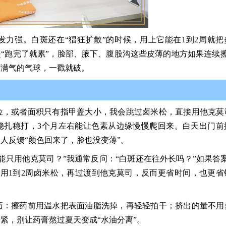
力强。白斑还在“猖狂扩散”的时候，用上它能在1到2周就把
是“跑完了就累”，脸部、腋下、腹股沟这些皮薄的地方如果连续擦
打满气的气球，一戳就破。
位，或者面积只有指甲盖大小，我会跳过卤米松，直接用他克莫
稳扎稳打，3个月左右能让色素从边缘慢慢爬回来。白天出门前
人反馈“颜色回来了，脸也没变薄”。
能只用他克莫司？”我通常反问：“白斑还在往外长吗？”如果答案
用1到2周卤米松，再过渡到他克莫司，反而更省时间，也更省
巧：擦药前用温水把表面油脂洗掉，再轻轻拍干；挤出的量不用
紧，别让药膏熬过夏天变成“水油分离”。