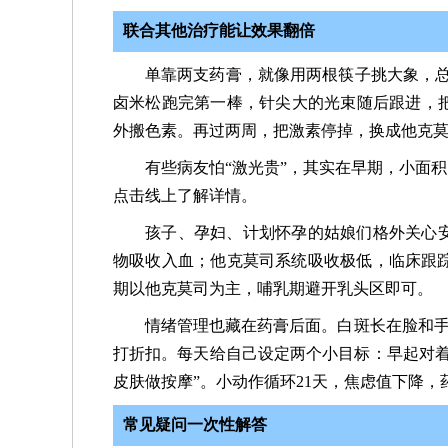
联合其他治疗能让效果翻倍
单靠两支药膏，就像用两根筷子挑大象，总
卤米松跑完第一棒，针尖大的光束随后跟进，
外搬色素。再过两周，把激素停掉，换成他克
有些病友怕“激光贵”，其实在早期，小面
点击线上了解详情。
孩子、孕妇、计划怀孕的姑娘们格外关心
物吸收入血；他克莫司系统吸收极低，临床跟踪
期以他克莫司为主，哺乳期避开乳头区即可。
情绪管理也藏在药膏后面。白斑长在脸和手
打折扣。每天给自己设定两个小目标：早起对着
皮肤做按摩”。小动作循环21天，焦虑值下降，
常见疑问一次性解答