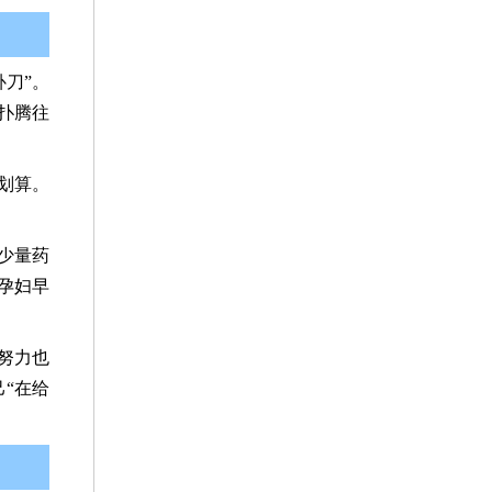
刀”。
扑腾往
划算。
少量药
孕妇早
努力也
“在给