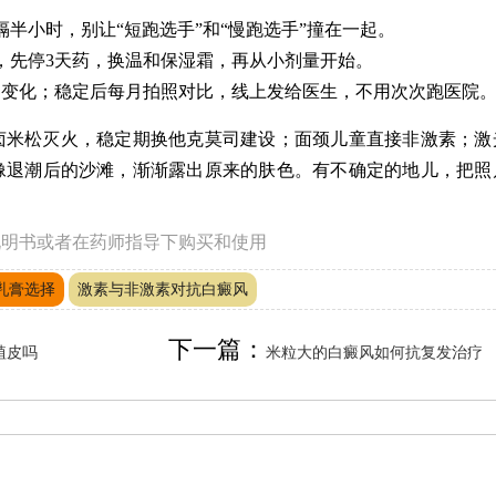
半小时，别让“短跑选手”和“慢跑选手”撞在一起。
，先停3天药，换温和保湿霜，再从小剂量开始。
界变化；稳定后每月拍照对比，线上发给医生，不用次次跑医院
卤米松灭火，稳定期换他克莫司建设；面颈儿童直接非激素；激
像退潮后的沙滩，渐渐露出原来的肤色。有不确定的地儿，把照
。
说明书或者在药师指导下购买和使用
乳膏选择
激素与非激素对抗白癜风
下一篇：
植皮吗
米粒大的白癜风如何抗复发治疗