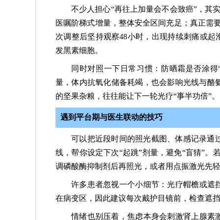
不少人担心“再往上加量会不会致癌”，其
医嘱阶梯式增量，整体安全区间充足；真正需
次调整后坚持观察48小时，出现持续刺痛或起
发黑素细胞。
同时对照一下日常习惯：防晒霜是否涂得
量，体内抗氧化储备耗竭，也会影响光线与酪
的坚果杂粮，往往能让下一轮光疗“事半功倍”。
遇到平台期与医生联动的技巧
可以把近段时间的照光截图、体感记录通
线，帮你设定下次“起跳”剂量，避免“盲猜”。
调磷酸酶抑制剂后再照光，或者用点振激光先
许多患者忽视一个小细节：光疗帽檐或遮挡
在病变区，因此建议每次戴护目镜前，检查遮挡
情绪也别压着，焦虑本身会刺激肾上腺素激