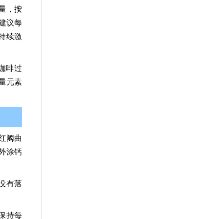
量，按
。建议每
持续激
咖啡过
量元素
红阈曲
外涂钙
没有落
保持每