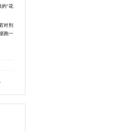
的“花
若对剂
据跑一
办