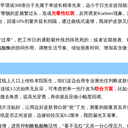
实窄谱或308准分子光属于单波长精准光束，远小于日光全波段能
要警惕的是频繁过头，造成
光毒性红斑
，反而诱发Koebner现象
泡，回退10%剂量并延长间隔，通过曲线式递增，既保护皮肤又
“过厚”，把工作日的通勤紫外线挡得死死的；或者近期熬夜、
氨酸酶的协同作用。调整生活节奏、缩短熬夜时间、增加富含微
过线上入口上传给本院医生，咱们这边会用专业测光仪判断皮肤
若连续3-5次始终无反应，可考虑把单一光疗改为
联合方案
，比如
轻微去角质，提高光穿透，再依据反应做小幅度回调。
片没贴好，让周边好皮肤替白斑“抢”了光，测量的能量其实并
纸是否正对皮损，边缘轻轻压实0.2厘米，既防漏光又省事。
增，进而抑制酪氨酸酶活性，“看不见红”又添一分心理压力。