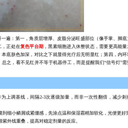
捋一遍：第一，角质层增厚、皮脂分泌旺盛部位（像手掌、脚底
二，正处在
复色平台期
，黑素细胞进入休整状态，需要更高能量
，本底肤色加深，对比之下就显得光疗后无明显红；第四，内环
总之，看不见红并不等于机器停工，而是提醒我们“信号灯”需
为上调基线，间隔2-3次逐级加量，而非一次性翻倍，减少刺
摸到细小鳞屑或紧绷感，先涂点温和保湿霜稍加软化，光便更好
源紫外线重叠，提高对稳定剂量的反应。