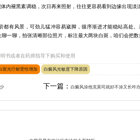
体内褪黑素调稳，次日再来照射，往往更容易看到边缘出现淡淡
阶都有风景，可劲儿猛冲容易崴脚，循序渐进才能稳站高处。
生聊一聊，拍张清晰部位照片，标注最大两块白斑，咱们会把数
说明书或者在药师指导下购买和使用
白斑光疗耐受性增加
白癜风光敏度下降原因
下一篇：
少
白癜风涂他克莫司就好不涂又长咋