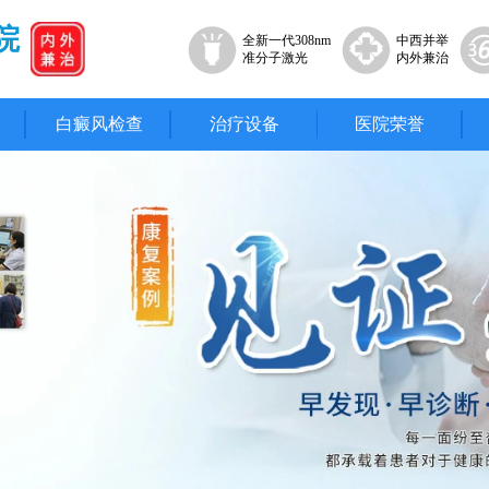
院
全新一代308nm
中西并举
准分子激光
内外兼治
白癜风检查
治疗设备
医院荣誉