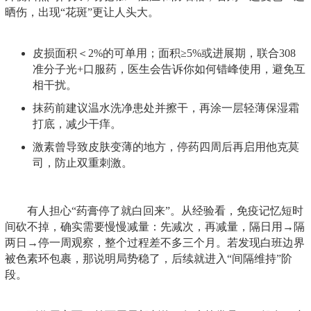
晒伤，出现“花斑”更让人头大。
皮损面积＜2%的可单用；面积≥5%或进展期，联合308
准分子光+口服药，医生会告诉你如何错峰使用，避免互
相干扰。
抹药前建议温水洗净患处并擦干，再涂一层轻薄保湿霜
打底，减少干痒。
激素曾导致皮肤变薄的地方，停药四周后再启用他克莫
司，防止双重刺激。
有人担心“药膏停了就白回来”。从经验看，免疫记忆短时
间砍不掉，确实需要慢慢减量：先减次，再减量，隔日用→隔
两日→停一周观察，整个过程差不多三个月。若发现白班边界
被色素环包裹，那说明局势稳了，后续就进入“间隔维持”阶
段。