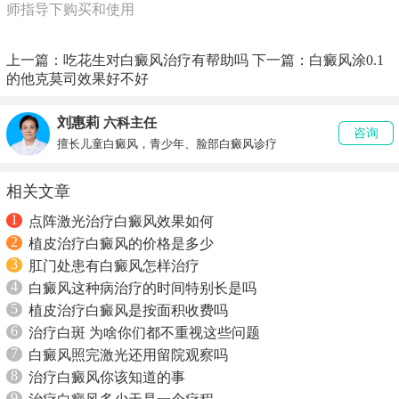
师指导下购买和使用
上一篇：
吃花生对白癜风治疗有帮助吗
下一篇：
白癜风涂0.1
的他克莫司效果好不好
刘惠莉
六科主任
咨询
擅长儿童白癜风，青少年、脸部白癜风诊疗
相关文章
1
点阵激光治疗白癜风效果如何
2
植皮治疗白癜风的价格是多少
3
肛门处患有白癜风怎样治疗
4
白癜风这种病治疗的时间特别长是吗
5
植皮治疗白癜风是按面积收费吗
6
治疗白斑 为啥你们都不重视这些问题
7
白癜风照完激光还用留院观察吗
8
治疗白癜风你该知道的事
9