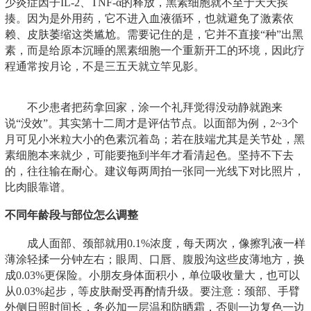
少炎症因子IL-2、TNF-α的释放，黑素细胞就不至于天天挨
揍。因为是外用药，它不进入血液循环，也就避免了激素依
赖、皮肤萎缩这类尴尬。需要记住的是，它并不直接“种”出黑
素，而是给原本沉睡的黑素细胞一个重新开工的环境，因此疗
程通常按月论，不是三五天就立竿见影。
不少患者把药拿回家，涂一个礼拜觉得没动静就跑来
说“没效”。其实第十二周才是评估节点。以面部为例，2~3个
月可见小米粒大小的色素沉着岛；若在肢端尤其是关节处，黑
素细胞本来就少，可能要拖到半年才看清起色。坚持不下去
的，往往输在耐心。建议每两周拍一张同一光线下对比照片，
比肉眼靠谱。
不同年龄段与部位怎么调整
成人面部、颈部就用0.1%浓度，每天两次，像擦乳液一样
薄涂轻揉一分钟左右；眼周、口唇、腹股沟这些皮薄地方，换
成0.03%更保险。小朋友身体面积小，单位吸收量大，也可以
从0.03%起步，等皮肤耐受再酌情升级。要注意：颈部、手臂
外侧日照时间长，务必加一层温和防晒霜，否则一边复色一边