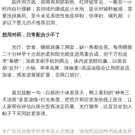
副作用方面，前两周局部刺热、红痒较常见，一般在一小
时内自行缓解；若持续灼痛或起小水泡，提示对辅料敏感，需
要洗掉换药。至今未见系统性免疫抑制，但孕妇、哺乳期、2
岁以下婴儿仍不推荐启用。
想用对药，日常配合少不了
光疗、饮食、睡眠就像三脚架，缺一角都会晃。每周晒脸
二十分钟早十点前的柔和阳光能促进黑素合成，但千万别追
求“暴晒”；深夜里刷手机到两点，体内皮质醇狂飙，白斑容
易“反扑”；火锅、串串虽爽，辣椒素+高温油脂会让局部血流
加速，诱发进展期扩展，尝两口就行。
最后提醒一句：白斑的个体差异大，网上看到的“神奇三
天淡斑”多是滤镜+灯光角度。把照片和症状发给线上医生，让
人家帮你评估白斑分型再决定药量、光疗频率，比盲目在别人
帖子下买同款更靠谱。
本广告仅供医学药学专业人士阅读，请按药品说明书或者在药