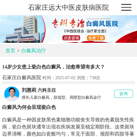
石家庄远大中医皮肤病医院
>
首页
白癜风治疗
14岁少女患上瓷白色白癜风，治愈希望有多大？
石家庄白癜风医院
时间：2025-07-02 浏览：
738次
刘惠莉
六科主任
咨询
擅长儿童白癜风，肢端型、局限型白癜风诊疗
白癜风为何会呈现瓷白色
白癜风是一种因皮肤黑色素细胞功能丧失导致的色素脱失性疾
病，瓷白色斑块通常出现在疾病发展至稳定期阶段。这类斑块
边界清晰，颜色如白瓷般均匀，常见于面部、颈部和四肢等暴