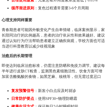
合理使用激素
：儿童患者外用激素浓度需低于0.05%
循序渐进原则
：复色过程通常需要3-6个月周期
心理支持同样重要
青春期患者可能因外貌变化产生自卑情绪，临床案例显示，家
长陪同治疗的比例越高，患者的治疗依从性和效果越好。建议
通过认知行为疗法帮助患者建立正确疾病观，学校方面也可适
当进行科普教育以减少歧视现象
治愈后的长期管理
即使达到临床治愈标准，仍需注意防晒和免疫力调节。建议每
半年进行皮肤CT检查，监测黑色素细胞活性。饮食方面可增
加富含酪氨酸的食物，如黑芝麻、核桃等，但无需过度忌口
复发预警信号
：新发小白点应及时就诊
日常防护要点
：使用SPF30+物理防晒霜
健康生活方式
：保证每日7小时睡眠时间