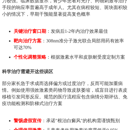
力较强。临床数据显示，青少年患者对光疗、药物刺激等治疗
手段的响应率普遍高于成年人。尤其在病程较短、斑块面积较
小的情况下，早期干预能显著提高复色概率
关键治疗窗口期
：发病后1-2年内治疗效果最佳
靶向治疗方案
：308nm准分子激光联合局部用药有效率
可达70%
个性化调整策略
：根据激素水平和皮肤耐受度定制方案
科学治疗需避开这些误区
部分家长急于求成而选择偏方或过度治疗，反而可能加重病
情。例如使用强效激素类药物导致皮肤萎缩，或盲目进行表皮
移植引发同形反应。规范的医疗流程应包含病情分期评估、免
疫功能检测和阶梯式治疗方案
警惕虚假宣传
：承诺"根治白癜风"的机构需谨慎甄别