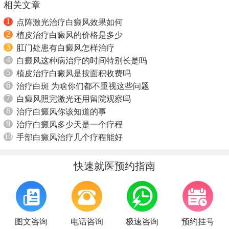
相关文章
1
点阵激光治疗白癜风效果如何
2
植皮治疗白癜风的价格是多少
3
肛门处患有白癜风怎样治疗
4
白癜风这种病治疗的时间特别长是吗
5
植皮治疗白癜风是按面积收费吗
6
治疗白斑 为啥你们都不重视这些问题
7
白癜风照完激光还用留院观察吗
8
治疗白癜风你该知道的事
9
治疗白癜风多少天是一个疗程
10
手部白癜风治疗几个疗程能好
快速就医预约指南
图文咨询
电话咨询
极速咨询
预约挂号