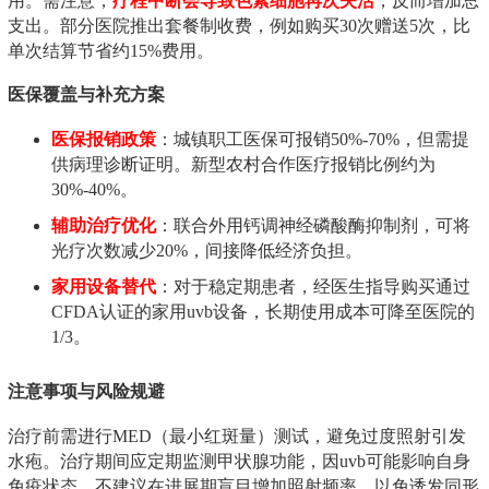
用。需注意，
疗程中断会导致色素细胞再次失活
，反而增加总
支出。部分医院推出套餐制收费，例如购买30次赠送5次，比
单次结算节省约15%费用。
医保覆盖与补充方案
医保报销政策
：城镇职工医保可报销50%-70%，但需提
供病理诊断证明。新型农村合作医疗报销比例约为
30%-40%。
辅助治疗优化
：联合外用钙调神经磷酸酶抑制剂，可将
光疗次数减少20%，间接降低经济负担。
家用设备替代
：对于稳定期患者，经医生指导购买通过
CFDA认证的家用uvb设备，长期使用成本可降至医院的
1/3。
注意事项与风险规避
治疗前需进行MED（最小红斑量）测试，避免过度照射引发
水疱。治疗期间应定期监测甲状腺功能，因uvb可能影响自身
免疫状态。不建议在进展期盲目增加照射频率，以免诱发同形