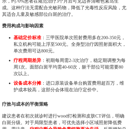
示，约70%患者在规范治疗3个月后可见边界清晰色素岛生
成。这种疗法无需配合光敏药物，降低了光毒性反应风险，尤
其适合儿童及敏感部位白斑的治疗。
费用构成与影响因素
基础定价标准
：三甲医院单次照射费用多在200-350元，
私立机构可能上浮至500元。全身型治疗因照射面积大，
单次费用可达800元。
疗程周期差异
：初期每周需2-3次治疗，稳定期调整为每
周1次。面部白斑平均需40-60次，躯干部位可能需要80
次以上。
设备成本分摊
：进口原装设备单台购置费用超百万，维
护成本较高，这部分会体现在治疗定价中。
疗效与成本的平衡策略
建议患者在初次就诊时进行wood灯检测和皮肤CT评估，明确
白斑分级。对于局限型患者，可优先选择小区域照射降低费