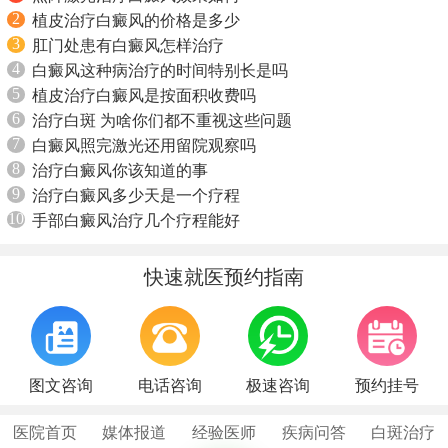
2
植皮治疗白癜风的价格是多少
3
肛门处患有白癜风怎样治疗
4
白癜风这种病治疗的时间特别长是吗
5
植皮治疗白癜风是按面积收费吗
6
治疗白斑 为啥你们都不重视这些问题
7
白癜风照完激光还用留院观察吗
8
治疗白癜风你该知道的事
9
治疗白癜风多少天是一个疗程
10
手部白癜风治疗几个疗程能好
快速就医预约指南
图文咨询
电话咨询
极速咨询
预约挂号
医院首页
媒体报道
经验医师
疾病问答
白斑治疗