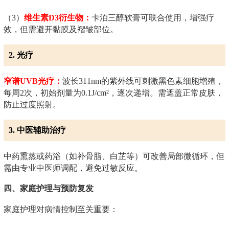
（3）
维生素D3衍生物：
卡泊三醇软膏可联合使用，增强疗
效，但需避开黏膜及褶皱部位。
2. 光疗
窄谱UVB光疗：
波长311nm的紫外线可刺激黑色素细胞增殖，
每周2次，初始剂量为0.1J/cm²，逐次递增。需遮盖正常皮肤，
防止过度照射。
3. 中医辅助治疗
中药熏蒸或药浴（如补骨脂、白芷等）可改善局部微循环，但
需由专业中医师调配，避免过敏反应。
四、家庭护理与预防复发
家庭护理对病情控制至关重要：