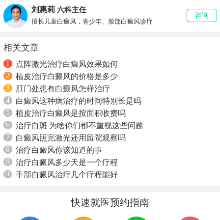
刘惠莉
六科主任
咨询
擅长儿童白癜风，青少年、脸部白癜风诊疗
相关文章
1
点阵激光治疗白癜风效果如何
2
植皮治疗白癜风的价格是多少
3
肛门处患有白癜风怎样治疗
4
白癜风这种病治疗的时间特别长是吗
5
植皮治疗白癜风是按面积收费吗
6
治疗白斑 为啥你们都不重视这些问题
7
白癜风照完激光还用留院观察吗
8
治疗白癜风你该知道的事
9
治疗白癜风多少天是一个疗程
10
手部白癜风治疗几个疗程能好
快速就医预约指南