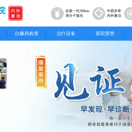
院
全新一代308nm
中西并举
准分子激光
内外兼治
白癜风检查
治疗设备
医院荣誉