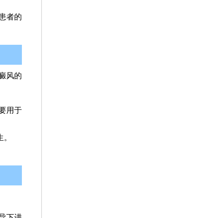
患者的
癜风的
要用于
生。
导下进