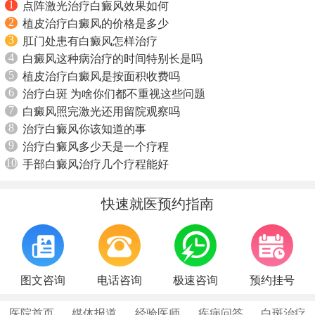
1
点阵激光治疗白癜风效果如何
2
植皮治疗白癜风的价格是多少
3
肛门处患有白癜风怎样治疗
4
白癜风这种病治疗的时间特别长是吗
5
植皮治疗白癜风是按面积收费吗
6
治疗白斑 为啥你们都不重视这些问题
7
白癜风照完激光还用留院观察吗
8
治疗白癜风你该知道的事
9
治疗白癜风多少天是一个疗程
10
手部白癜风治疗几个疗程能好
快速就医预约指南
图文咨询
电话咨询
极速咨询
预约挂号
医院首页
媒体报道
经验医师
疾病问答
白斑治疗