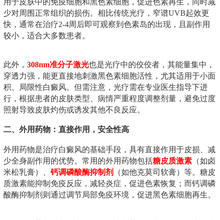
用于皮肤中的免疫细胞和黑色素细胞，促进色素再生，同时减
少对周围正常组织的损伤。相比传统光疗，窄谱UVB起效更
快，通常在治疗2-4周后即可观察到色素岛的出现，且副作用
较小，适合大多数患者。
此外，
308nm准分子激光
也是光疗中的佼佼者，其能量集中，
穿透力强，能更直接地刺激黑色素细胞活性，尤其适用于小面
积、局限性白癜风。但需注意，光疗需在专业医生指导下进
行，根据患者的皮肤类型、病情严重程度调整剂量，避免过度
照射导致皮肤灼伤或诱发其他不良反应。
二、外用药物：直接作用，安全性高
外用药物是治疗白癜风的基础手段，具有直接作用于皮损、减
少全身副作用的优势。常用的外用药物包括
糖皮质激素
（如卤
米松乳膏）、
钙调磷酸酶抑制剂
（如他克莫司软膏）等。糖皮
质激素能抑制免疫反应，减轻炎症，促进色素恢复；而钙调磷
酸酶抑制剂则通过调节局部免疫环境，促进黑色素细胞再生。