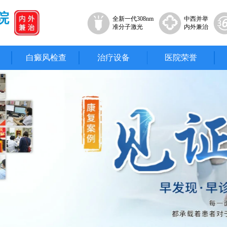
院
全新一代308nm
中西并举
准分子激光
内外兼治
白癜风检查
治疗设备
医院荣誉