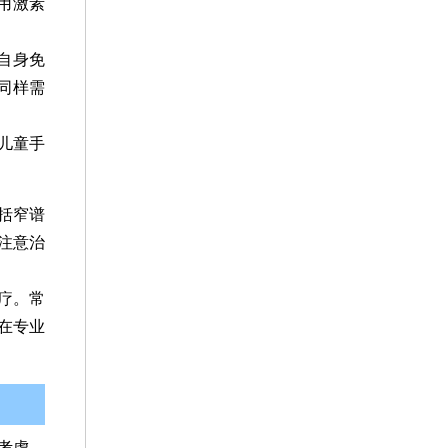
用激素
自身免
同样需
儿童手
括窄谱
需注意治
疗。常
在专业
考虑。