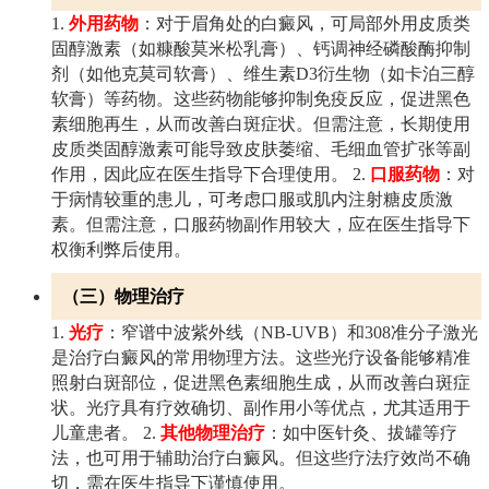
1.
外用药物
：对于眉角处的白癜风，可局部外用皮质类
固醇激素（如糠酸莫米松乳膏）、钙调神经磷酸酶抑制
剂（如他克莫司软膏）、维生素D3衍生物（如卡泊三醇
软膏）等药物。这些药物能够抑制免疫反应，促进黑色
素细胞再生，从而改善白斑症状。但需注意，长期使用
皮质类固醇激素可能导致皮肤萎缩、毛细血管扩张等副
作用，因此应在医生指导下合理使用。
2.
口服药物
：对
于病情较重的患儿，可考虑口服或肌内注射糖皮质激
素。但需注意，口服药物副作用较大，应在医生指导下
权衡利弊后使用。
（三）物理治疗
1.
光疗
：窄谱中波紫外线（NB-UVB）和308准分子激光
是治疗白癜风的常用物理方法。这些光疗设备能够精准
照射白斑部位，促进黑色素细胞生成，从而改善白斑症
状。光疗具有疗效确切、副作用小等优点，尤其适用于
儿童患者。
2.
其他物理治疗
：如中医针灸、拔罐等疗
法，也可用于辅助治疗白癜风。但这些疗法疗效尚不确
切，需在医生指导下谨慎使用。