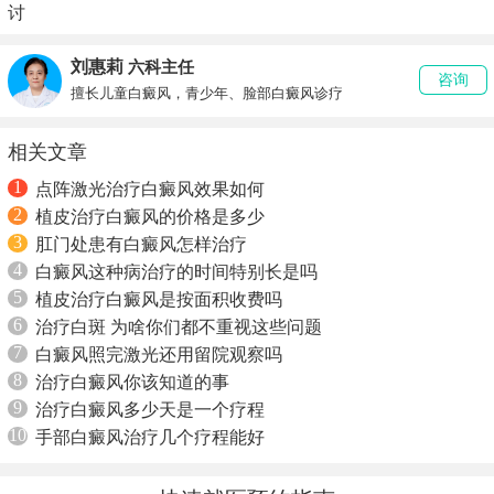
讨
刘惠莉
六科主任
咨询
擅长儿童白癜风，青少年、脸部白癜风诊疗
相关文章
1
点阵激光治疗白癜风效果如何
2
植皮治疗白癜风的价格是多少
3
肛门处患有白癜风怎样治疗
4
白癜风这种病治疗的时间特别长是吗
5
植皮治疗白癜风是按面积收费吗
6
治疗白斑 为啥你们都不重视这些问题
7
白癜风照完激光还用留院观察吗
8
治疗白癜风你该知道的事
9
治疗白癜风多少天是一个疗程
10
手部白癜风治疗几个疗程能好