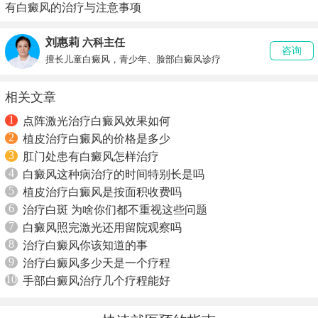
有白癜风的治疗与注意事项
刘惠莉
六科主任
咨询
擅长儿童白癜风，青少年、脸部白癜风诊疗
相关文章
1
点阵激光治疗白癜风效果如何
2
植皮治疗白癜风的价格是多少
3
肛门处患有白癜风怎样治疗
4
白癜风这种病治疗的时间特别长是吗
5
植皮治疗白癜风是按面积收费吗
6
治疗白斑 为啥你们都不重视这些问题
7
白癜风照完激光还用留院观察吗
8
治疗白癜风你该知道的事
9
治疗白癜风多少天是一个疗程
10
手部白癜风治疗几个疗程能好