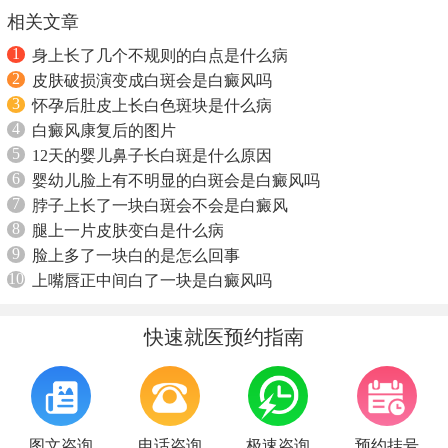
相关文章
1
身上长了几个不规则的白点是什么病
2
皮肤破损演变成白斑会是白癜风吗
3
怀孕后肚皮上长白色斑块是什么病
4
白癜风康复后的图片
5
12天的婴儿鼻子长白斑是什么原因
6
婴幼儿脸上有不明显的白斑会是白癜风吗
7
脖子上长了一块白斑会不会是白癜风
8
腿上一片皮肤变白是什么病
9
脸上多了一块白的是怎么回事
10
上嘴唇正中间白了一块是白癜风吗
快速就医预约指南
图文咨询
电话咨询
极速咨询
预约挂号