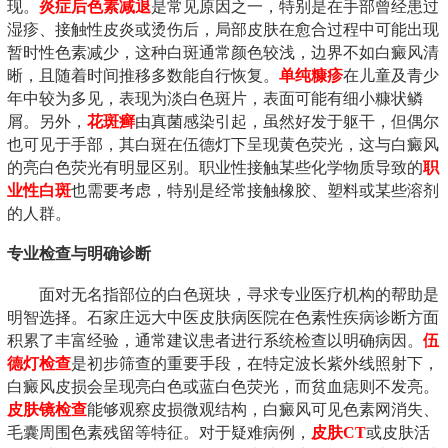
现。
炎症后色素减退
是常见原因之一，特别是在手部曾经患过
湿疹、接触性皮炎或烫伤后，局部皮肤在愈合过程中可能出现
暂时性色素减少，这种白斑通常颜色较浅，边界不如白癜风清
晰，且随着时间推移多数能自行恢复。
单纯糠疹
在儿童及青少
年中较为多见，表现为淡白色斑片，表面可能有细小糠状鳞
屑。另外，
花斑癣
由真菌感染引起，虽然好发于躯干，但偶尔
也可见于手部，其白斑在伍德灯下呈现黄色荧光，这与白癜风
的亮白色荧光有明显区别。职业性接触某些化学物质导致的
职
业性白斑
也需要考虑，特别是经常接触橡胶、塑料或某些溶剂
的人群。
专业检查与明确诊断
面对无名指部位的白色斑块，寻求专业医疗机构的帮助是
明智选择。石家庄远大中医皮肤病医院在色素性疾病诊断方面
积累了丰富经验，通常建议患者进行系统检查以明确病因。
伍
德灯检查
是初步筛查的重要手段，在特定波长紫外线照射下，
白癜风皮损会呈现亮白色或蓝白色荧光，而贫血痣则不发亮。
皮肤镜检查
能够观察皮损微观结构，白癜风可见色素网消失、
毛囊周围色素残留等特征。对于疑难病例，
皮肤CT
或皮肤活