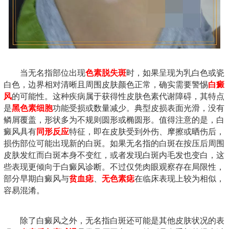
当无名指部位出现
色素脱失斑
时，如果呈现为乳白色或瓷
白色，边界相对清晰且周围皮肤颜色正常，确实需要警惕
白癜
风
的可能性。这种疾病属于获得性皮肤色素代谢障碍，其特点
是
黑色素细胞
功能受损或数量减少。典型皮损表面光滑，没有
鳞屑覆盖，形状多为不规则圆形或椭圆形。值得注意的是，白
癜风具有
同形反应
特征，即在皮肤受到外伤、摩擦或晒伤后，
损伤部位可能出现新的白斑。如果无名指的白斑在按压后周围
皮肤发红而白斑本身不变红，或者发现白斑内毛发也变白，这
些表现更倾向于白癜风诊断。不过仅凭肉眼观察存在局限性，
部分早期白癜风与
贫血痣
、
无色素痣
在临床表现上较为相似，
容易混淆。
除了白癜风之外，无名指白斑还可能是其他皮肤状况的表