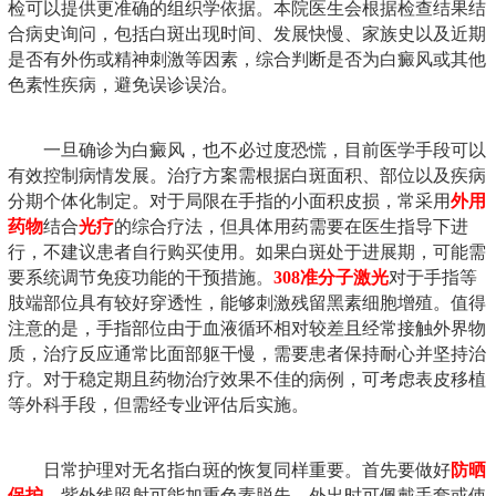
检可以提供更准确的组织学依据。本院医生会根据检查结果结
合病史询问，包括白斑出现时间、发展快慢、家族史以及近期
是否有外伤或精神刺激等因素，综合判断是否为白癜风或其他
色素性疾病，避免误诊误治。
一旦确诊为白癜风，也不必过度恐慌，目前医学手段可以
有效控制病情发展。治疗方案需根据白斑面积、部位以及疾病
分期个体化制定。对于局限在手指的小面积皮损，常采用
外用
药物
结合
光疗
的综合疗法，但具体用药需要在医生指导下进
行，不建议患者自行购买使用。如果白斑处于进展期，可能需
要系统调节免疫功能的干预措施。
308准分子激光
对于手指等
肢端部位具有较好穿透性，能够刺激残留黑素细胞增殖。值得
注意的是，手指部位由于血液循环相对较差且经常接触外界物
质，治疗反应通常比面部躯干慢，需要患者保持耐心并坚持治
疗。对于稳定期且药物治疗效果不佳的病例，可考虑表皮移植
等外科手段，但需经专业评估后实施。
日常护理对无名指白斑的恢复同样重要。首先要做好
防晒
保护
，紫外线照射可能加重色素脱失，外出时可佩戴手套或使