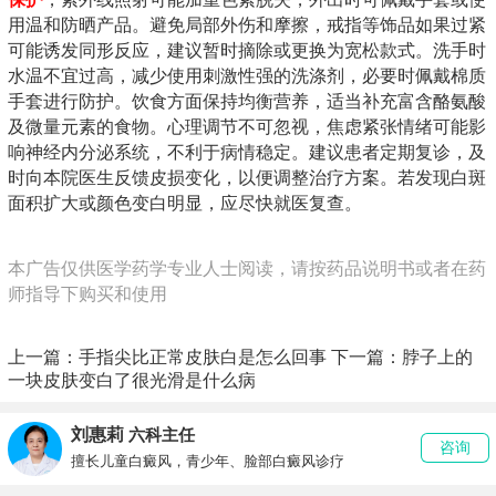
用温和防晒产品。避免局部外伤和摩擦，戒指等饰品如果过紧
可能诱发同形反应，建议暂时摘除或更换为宽松款式。洗手时
水温不宜过高，减少使用刺激性强的洗涤剂，必要时佩戴棉质
手套进行防护。饮食方面保持均衡营养，适当补充富含酪氨酸
及微量元素的食物。心理调节不可忽视，焦虑紧张情绪可能影
响神经内分泌系统，不利于病情稳定。建议患者定期复诊，及
时向本院医生反馈皮损变化，以便调整治疗方案。若发现白斑
面积扩大或颜色变白明显，应尽快就医复查。
本广告仅供医学药学专业人士阅读，请按药品说明书或者在药
师指导下购买和使用
上一篇：
手指尖比正常皮肤白是怎么回事
下一篇：
脖子上的
一块皮肤变白了很光滑是什么病
刘惠莉
六科主任
咨询
擅长儿童白癜风，青少年、脸部白癜风诊疗