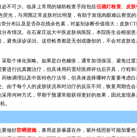
查必不可少。临床上常用的辅助检查手段包括
伍德灯检查
、
皮肤
色荧光，与周围正常皮肤对比明显，有助于发现肉眼难以察觉的
管分布以及是否存在残余色素，对鉴别诊断价值很大；皮肤CT
素分布情况。在石家庄远大中医皮肤病医院，本院医生会根据患
性，避免误诊误治。这些检查都是无创或微创的，不会对皮肤造
，采取个体化策略。如果是白色糠疹，通常加强保湿、避免过度
需要进行抗真菌治疗，但具体用药需经医师评估后开具，疗程和
、药物调理以及中医特色疗法等，但具体选择哪种方案要考虑白
史。由于每个人的皮肤状况和对治疗的反应不同，恢复周期也会
论采用何种方式，早期干预通常能获得更好的效果，因此发现鼻
时机。
先要做好
防晒措施
，鼻周皮肤暴露在外，紫外线照射可能加重色