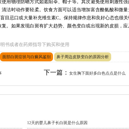
议使用物理防晒方式如遮阳伞、帽子等。其次避免使用刺激性强
，清洁时动作要轻柔。饮食方面可以适当增加富含酪氨酸和微量
盲目忌口或大量补充维生素C。保持规律作息和良好心态也很关
恢复。如果发现白斑有扩大趋势、颜色变白或出现新的皮损，应
。
说明书或者在药师指导下购买和使用
面部白斑症状与白癜风鉴别
鼻子周边皮肤变白的原因分析
下一篇：
事
女生胸下面好多白色点点是什么
12天的婴儿鼻子长白斑是什么原因