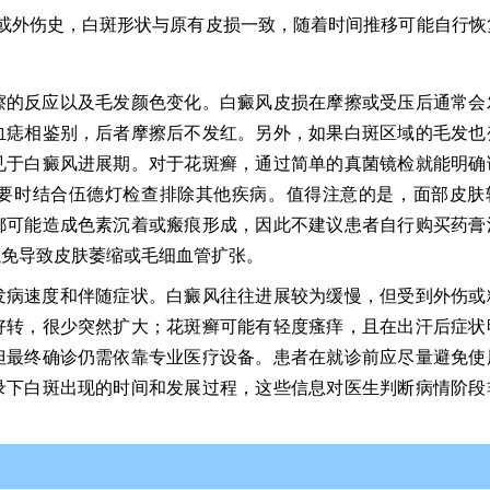
或外伤史，白斑形状与原有皮损一致，随着时间推移可能自行恢
擦的反应以及毛发颜色变化。白癜风皮损在摩擦或受压后通常会
血痣相鉴别，后者摩擦后不发红。另外，如果白斑区域的毛发也
见于白癜风进展期。对于花斑癣，通过简单的真菌镜检就能明确
要时结合伍德灯检查排除其他疾病。值得注意的是，面部皮肤
都可能造成色素沉着或瘢痕形成，因此不建议患者自行购买药膏
以免导致皮肤萎缩或毛细血管扩张。
发病速度和伴随症状。白癜风往往进展较为缓慢，但受到外伤或
好转，很少突然扩大；花斑癣可能有轻度瘙痒，且在出汗后症状
但最终确诊仍需依靠专业医疗设备。患者在就诊前应尽量避免使
录下白斑出现的时间和发展过程，这些信息对医生判断病情阶段