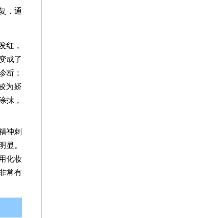
复，通
发红，
变成了
诊断；
较为娇
涂抹，
精神刺
明显。
用化妆
非常有