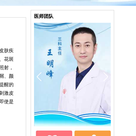
医师团队
皮肤疾
、花斑
照射，
屑、颜
提醒的
刺激皮
即使是