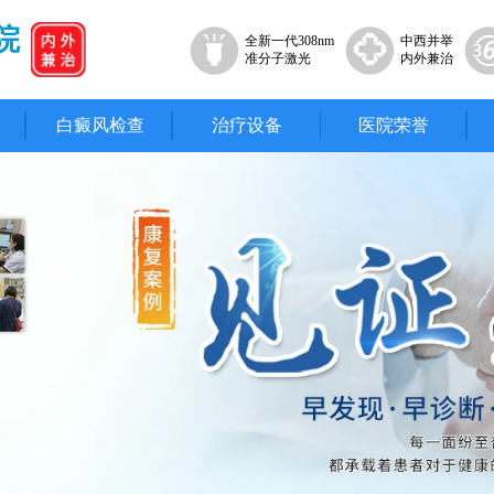
院
全新一代308nm
中西并举
准分子激光
内外兼治
白癜风检查
治疗设备
医院荣誉