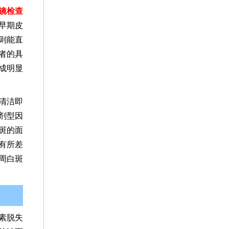
镜检查
早期皮
则能直
者的具
成明显
清洁即
剂型因
斑的面
有所差
周白斑
素脱失