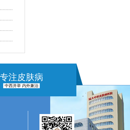
专注皮肤病
中西并举 内外兼治